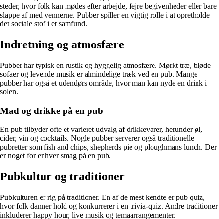
steder, hvor folk kan mødes efter arbejde, fejre begivenheder eller bare
slappe af med vennerne. Pubber spiller en vigtig rolle i at opretholde
det sociale stof i et samfund.
Indretning og atmosfære
Pubber har typisk en rustik og hyggelig atmosfære. Mørkt træ, bløde
sofaer og levende musik er almindelige træk ved en pub. Mange
pubber har også et udendørs område, hvor man kan nyde en drink i
solen.
Mad og drikke på en pub
En pub tilbyder ofte et varieret udvalg af drikkevarer, herunder øl,
cider, vin og cocktails. Nogle pubber serverer også traditionelle
pubretter som fish and chips, shepherds pie og ploughmans lunch. Der
er noget for enhver smag på en pub.
Pubkultur og traditioner
Pubkulturen er rig på traditioner. En af de mest kendte er pub quiz,
hvor folk danner hold og konkurrerer i en trivia-quiz. Andre traditioner
inkluderer happy hour, live musik og temaarrangementer.