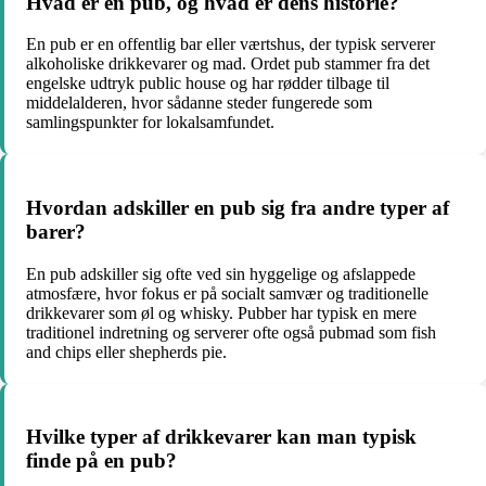
Hvad er en pub, og hvad er dens historie?
En pub er en offentlig bar eller værtshus, der typisk serverer
alkoholiske drikkevarer og mad. Ordet pub stammer fra det
engelske udtryk public house og har rødder tilbage til
middelalderen, hvor sådanne steder fungerede som
samlingspunkter for lokalsamfundet.
Hvordan adskiller en pub sig fra andre typer af
barer?
En pub adskiller sig ofte ved sin hyggelige og afslappede
atmosfære, hvor fokus er på socialt samvær og traditionelle
drikkevarer som øl og whisky. Pubber har typisk en mere
traditionel indretning og serverer ofte også pubmad som fish
and chips eller shepherds pie.
Hvilke typer af drikkevarer kan man typisk
finde på en pub?