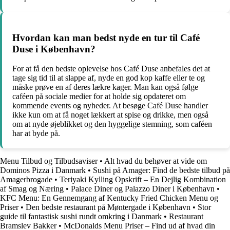
Hvordan kan man bedst nyde en tur til Café
Duse i København?
For at få den bedste oplevelse hos Café Duse anbefales det at
tage sig tid til at slappe af, nyde en god kop kaffe eller te og
måske prøve en af deres lækre kager. Man kan også følge
caféen på sociale medier for at holde sig opdateret om
kommende events og nyheder. At besøge Café Duse handler
ikke kun om at få noget lækkert at spise og drikke, men også
om at nyde øjeblikket og den hyggelige stemning, som caféen
har at byde på.
Menu Tilbud og Tilbudsaviser
•
Alt hvad du behøver at vide om
Dominos Pizza i Danmark
•
Sushi på Amager: Find de bedste tilbud på
Amagerbrogade
•
Teriyaki Kylling Opskrift – En Dejlig Kombination
af Smag og Næring
•
Palace Diner og Palazzo Diner i København
•
KFC Menu: En Gennemgang af Kentucky Fried Chicken Menu og
Priser
•
Den bedste restaurant på Møntergade i København
•
Stor
guide til fantastisk sushi rundt omkring i Danmark
•
Restaurant
Bramslev Bakker
•
McDonalds Menu Priser – Find ud af hvad din