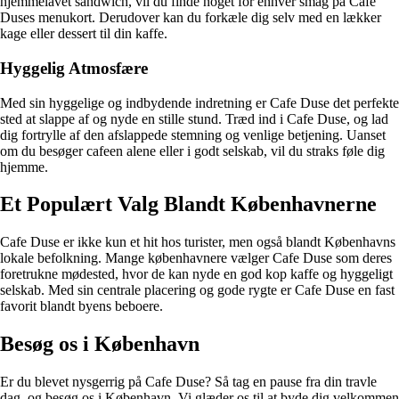
hjemmelavet sandwich, vil du finde noget for enhver smag på Cafe
Duses menukort. Derudover kan du forkæle dig selv med en lækker
kage eller dessert til din kaffe.
Hyggelig Atmosfære
Med sin hyggelige og indbydende indretning er Cafe Duse det perfekte
sted at slappe af og nyde en stille stund. Træd ind i Cafe Duse, og lad
dig fortrylle af den afslappede stemning og venlige betjening. Uanset
om du besøger cafeen alene eller i godt selskab, vil du straks føle dig
hjemme.
Et Populært Valg Blandt Københavnerne
Cafe Duse er ikke kun et hit hos turister, men også blandt Københavns
lokale befolkning. Mange københavnere vælger Cafe Duse som deres
foretrukne mødested, hvor de kan nyde en god kop kaffe og hyggeligt
selskab. Med sin centrale placering og gode rygte er Cafe Duse en fast
favorit blandt byens beboere.
Besøg os i København
Er du blevet nysgerrig på Cafe Duse? Så tag en pause fra din travle
dag, og besøg os i København. Vi glæder os til at byde dig velkommen