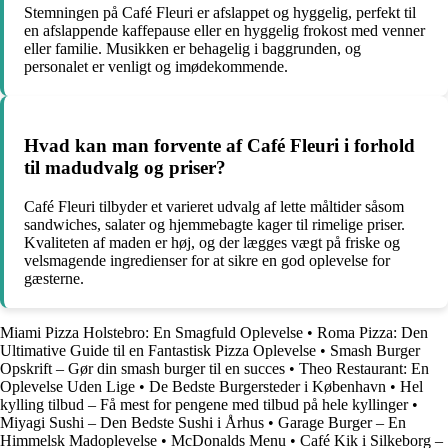
Stemningen på Café Fleuri er afslappet og hyggelig, perfekt til
en afslappende kaffepause eller en hyggelig frokost med venner
eller familie. Musikken er behagelig i baggrunden, og
personalet er venligt og imødekommende.
Hvad kan man forvente af Café Fleuri i forhold
til madudvalg og priser?
Café Fleuri tilbyder et varieret udvalg af lette måltider såsom
sandwiches, salater og hjemmebagte kager til rimelige priser.
Kvaliteten af maden er høj, og der lægges vægt på friske og
velsmagende ingredienser for at sikre en god oplevelse for
gæsterne.
Miami Pizza Holstebro: En Smagfuld Oplevelse
•
Roma Pizza: Den
Ultimative Guide til en Fantastisk Pizza Oplevelse
•
Smash Burger
Opskrift – Gør din smash burger til en succes
•
Theo Restaurant: En
Oplevelse Uden Lige
•
De Bedste Burgersteder i København
•
Hel
kylling tilbud – Få mest for pengene med tilbud på hele kyllinger
•
Miyagi Sushi – Den Bedste Sushi i Århus
•
Garage Burger – En
Himmelsk Madoplevelse
•
McDonalds Menu
•
Café Kik i Silkeborg –