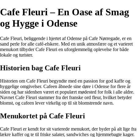
Cafe Fleuri – En Oase af Smag
og Hygge i Odense
Cafe Fleuri, beliggende i hjertet af Odense på Cafe Nørregade, er en
sand perle for alle café-elskere. Med en unik atmosfære og et varieret
menukort tilbyder Cafe Fleuri en uforglemmelig oplevelse for både
lokale og turister.
Historien bag Cafe Fleuri
Historien om Cafe Fleuri begyndte med en passion for god kaffe og
hyggelige omgivelser. Cafeen åbnede sine døre i Odense for flere år
siden og har sidenhen været et populært mødested for folk i alle aldre.
Navnet Cafe Fleuri stammer fra det franske ord fleur, hvilket betyder
blomst, og cafeen lever virkelig op til sit blomstrende navn.
Menukortet på Cafe Fleuri
Cafe Fleuri er kendt for sit varierede menukort, der byder på alt lige fra
lækre kaffer og te til friske salater, sandwiches og hjemmebagte kager.