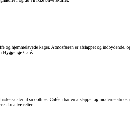
naturret, og du vil ikke blive skuffet.
kaffe og hjemmelavede kager. Atmosfæren er afslappet og indbydende, o
en Hyggelige Café.
 friske salater til smoothies. Caféen har en afslappet og moderne atmosf
res kreative retter.