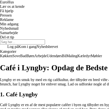
Euro
Hus
Lær os at kende
Få hjælp
Pressen
Reklame
Min adgang
Nyhedsmail
Samarbejde
Del et tip
Log på
Kom i gang
Nyhedsbrevet
Kategorier
Køkken
Sove
Bad
Børn
Arbejde
Udendørs
Bil
Maling
Kæledyr
Møbler
Café i Lyngby: Opdag de Bedste
Lyngby er en smuk by med en rig cafékultur, der tilbyder en bred vifte 
brunch, har Lyngby noget for enhver smag. Lad os udforske nogle af de
1. Café Lyngby
Café Lyngby er en af de mest populære caféer i byen og tilbyder en hyg