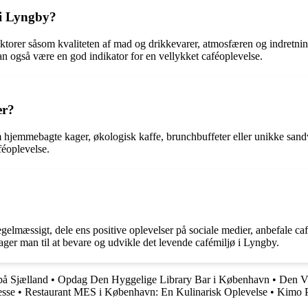
 i Lyngby?
torer såsom kvaliteten af mad og drikkevarer, atmosfæren og indretning
n også være en god indikator for en vellykket caféoplevelse.
er?
m hjemmebagte kager, økologisk kaffe, brunchbuffeter eller unikke sandwi
féoplevelse.
elmæssigt, dele ens positive oplevelser på sociale medier, anbefale café
rager man til at bevare og udvikle det levende cafémiljø i Lyngby.
på Sjælland
•
Opdag Den Hyggelige Library Bar i København
•
Den Vi
esse
•
Restaurant MES i København: En Kulinarisk Oplevelse
•
Kimo P