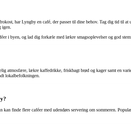
okost, har Lyngby en café, der passer til dine behov. Tag dig tid til at 
g igen.
caféer i byen, og lad dig forkæle med lækre smagsoplevelser og god ste
gelig atmosfære, lækre kaffedrikke, friskbagt brød og kager samt en var
ndt lokalbefolkningen.
by?
man kan finde flere caféer med udendørs servering om sommeren. Popul