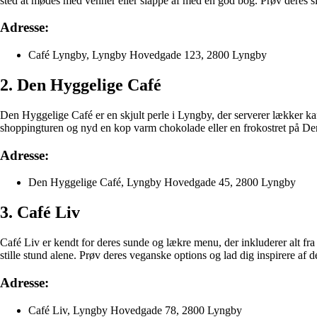
sted at mødes med venner eller slappe af med en god bog. Prøv deres sig
Adresse:
Café Lyngby, Lyngby Hovedgade 123, 2800 Lyngby
2. Den Hyggelige Café
Den Hyggelige Café er en skjult perle i Lyngby, der serverer lækker 
shoppingturen og nyd en kop varm chokolade eller en frokostret på D
Adresse:
Den Hyggelige Café, Lyngby Hovedgade 45, 2800 Lyngby
3. Café Liv
Café Liv er kendt for deres sunde og lækre menu, der inkluderer alt fra
stille stund alene. Prøv deres veganske options og lad dig inspirere af de
Adresse:
Café Liv, Lyngby Hovedgade 78, 2800 Lyngby