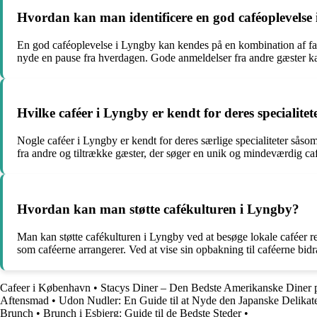
Hvordan kan man identificere en god caféoplevelse
En god caféoplevelse i Lyngby kan kendes på en kombination af fak
nyde en pause fra hverdagen. Gode anmeldelser fra andre gæster ka
Hvilke caféer i Lyngby er kendt for deres specialitet
Nogle caféer i Lyngby er kendt for deres særlige specialiteter såso
fra andre og tiltrække gæster, der søger en unik og mindeværdig ca
Hvordan kan man støtte cafékulturen i Lyngby?
Man kan støtte cafékulturen i Lyngby ved at besøge lokale caféer reg
som caféerne arrangerer. Ved at vise sin opbakning til caféerne bid
Cafeer i København
•
Stacys Diner – Den Bedste Amerikanske Diner 
Aftensmad
•
Udon Nudler: En Guide til at Nyde den Japanske Delikat
Brunch
•
Brunch i Esbjerg: Guide til de Bedste Steder
•