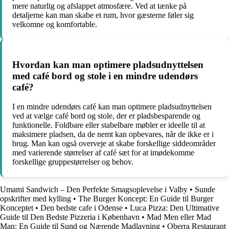
mere naturlig og afslappet atmosfære. Ved at tænke på
detaljerne kan man skabe et rum, hvor gæsterne føler sig
velkomne og komfortable.
Hvordan kan man optimere pladsudnyttelsen
med café bord og stole i en mindre udendørs
café?
I en mindre udendørs café kan man optimere pladsudnyttelsen
ved at vælge café bord og stole, der er pladsbesparende og
funktionelle. Foldbare eller stabelbare møbler er ideelle til at
maksimere pladsen, da de nemt kan opbevares, når de ikke er i
brug. Man kan også overveje at skabe forskellige siddeområder
med varierende størrelser af café sæt for at imødekomme
forskellige gruppestørrelser og behov.
Umami Sandwich – Den Perfekte Smagsoplevelse i Valby
•
Sunde
opskrifter med kylling
•
The Burger Koncept: En Guide til Burger
Konceptet
•
Den bedste cafe i Odense
•
Luca Pizza: Den Ultimative
Guide til Den Bedste Pizzeria i København
•
Mad Men eller Mad
Man: En Guide til Sund og Nærende Madlavning
•
Oberra Restaurant