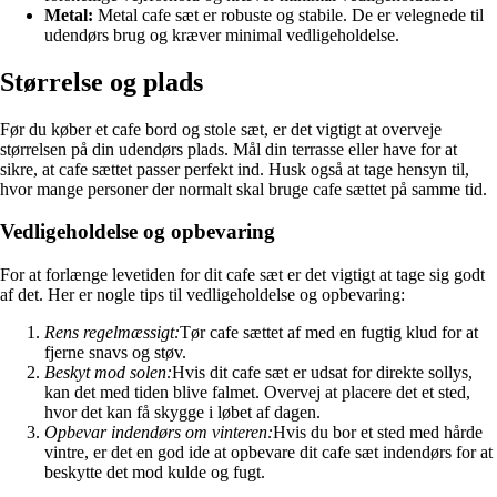
Metal:
Metal cafe sæt er robuste og stabile. De er velegnede til
udendørs brug og kræver minimal vedligeholdelse.
Størrelse og plads
Før du køber et cafe bord og stole sæt, er det vigtigt at overveje
størrelsen på din udendørs plads. Mål din terrasse eller have for at
sikre, at cafe sættet passer perfekt ind. Husk også at tage hensyn til,
hvor mange personer der normalt skal bruge cafe sættet på samme tid.
Vedligeholdelse og opbevaring
For at forlænge levetiden for dit cafe sæt er det vigtigt at tage sig godt
af det. Her er nogle tips til vedligeholdelse og opbevaring:
Rens regelmæssigt:
Tør cafe sættet af med en fugtig klud for at
fjerne snavs og støv.
Beskyt mod solen:
Hvis dit cafe sæt er udsat for direkte sollys,
kan det med tiden blive falmet. Overvej at placere det et sted,
hvor det kan få skygge i løbet af dagen.
Opbevar indendørs om vinteren:
Hvis du bor et sted med hårde
vintre, er det en god ide at opbevare dit cafe sæt indendørs for at
beskytte det mod kulde og fugt.