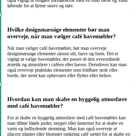
også vigtigt at rengøre træmøblerne med en mild sæbe og vand
løbende for at fjerne snavs og støv.
Hvilke designmæssige elementer bør man
overveje, når man vælger café havemøbler?
Når man vælger café havemøbler, bør man overveje
designmæssige elementer såsom stil, farve og form. Det er
vigtigt at vælge havemøbler, der passer til den overordnede
æstetik og atmosfære i caféen eller haven. Derudover kan man
også overveje praktiske elementer som foldbare stole eller
borde, der nemt kan opbevares eller flyttes efter behov.
Hvordan kan man skabe en hyggelig atmosfære
med café havemøbler?
For at skabe en hyggelig atmosfære med café havemøbler kan
man tilføje bløde puder, tæpper eller lanterner for at skabe en
varm og indbydende stemning. Man kan også overveje at
placere planter eller blomster omkring café sættet for at skabe en