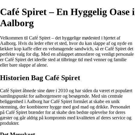
Café Spiret – En Hyggelig Oase i
Aalborg
Velkommen til Café Spiret – det hyggelige mødested i hjertet af
Aalborg. Hvis du leder efter et sted, hvor du kan slappe af og nyde en
lækker kop kaffe eller en velsmagende sandwich, så er Café Spiret det
perfekte valg for dig. Med en afslappet atmosfære og venligt personale
er Café Spiret det ideelle sted at tilbringe tid med venner og familie
eller bare slappe af alene.
Historien Bag Café Spiret
Café Spiret åbnede sine døre i 2010 og har siden da været et populært
samlingspunkt for aalborgensere og besøgende. Med sin centrale
beliggenhed i Aalborg har Café Spiret formået at skabe en unik
stemning, der kombinerer hygge med god mad og drikke. Personalet
på Café Spiret brænder for at skabe den bedste oplevelse for deres
gæster og går aldrig på kompromis med kvaliteten af deres service og
produkter.
Det Menukort