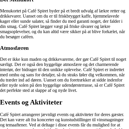
Menukortet på Café Spiret byder på et bredt udvalg af lækre retter og
drikkevarer. Uanset om du er til friskbrygget kaffe, hjemmelavede
kager eller sunde salater, så finder du med garanti noget, der falder i
din smag. Café Spiret lægger vægt på friske råvarer og lækre
smagsoplevelser, og du kan altid være sikker på at blive forkælet, når
du besøger caféen.
Atmosfæren
Det er ikke kun maden og drikkevarerne, der gør Café Spiret til noget
særligt. Det er også den hyggelige atmosfære og det charmerende
interiør, der bidrager til den unikke oplevelse. Café Spiret er indrettet
med omhu og sans for detaljer, så du straks føler dig velkommen, når
du træder ind ad døren. Uanset om du foretrækker at sidde indenfor
eller nyde solen på den hyggelige udendørsterrasse, så er Café Spiret
det perfekte sted at slappe af og nyde livet.
Events og Aktiviteter
Café Spiret arrangerer jævnligt events og aktiviteter for deres gæster.
Det kan være alt fra koncerter og kunstudstillinger til vinsmagninger
og temaaftener. Ved at deltage i disse events får du mulighed for at