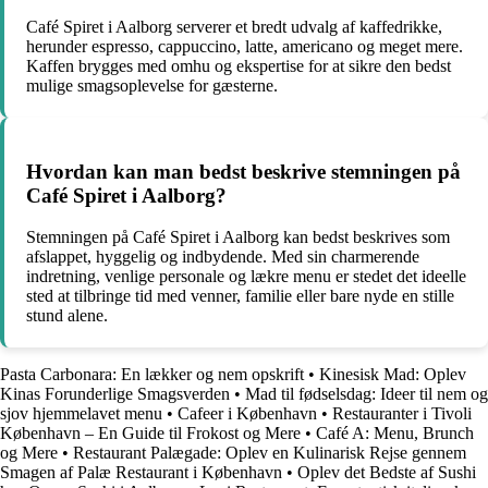
Café Spiret i Aalborg serverer et bredt udvalg af kaffedrikke,
herunder espresso, cappuccino, latte, americano og meget mere.
Kaffen brygges med omhu og ekspertise for at sikre den bedst
mulige smagsoplevelse for gæsterne.
Hvordan kan man bedst beskrive stemningen på
Café Spiret i Aalborg?
Stemningen på Café Spiret i Aalborg kan bedst beskrives som
afslappet, hyggelig og indbydende. Med sin charmerende
indretning, venlige personale og lækre menu er stedet det ideelle
sted at tilbringe tid med venner, familie eller bare nyde en stille
stund alene.
Pasta Carbonara: En lækker og nem opskrift
•
Kinesisk Mad: Oplev
Kinas Forunderlige Smagsverden
•
Mad til fødselsdag: Ideer til nem og
sjov hjemmelavet menu
•
Cafeer i København
•
Restauranter i Tivoli
København – En Guide til Frokost og Mere
•
Café A: Menu, Brunch
og Mere
•
Restaurant Palægade: Oplev en Kulinarisk Rejse gennem
Smagen af Palæ Restaurant i København
•
Oplev det Bedste af Sushi