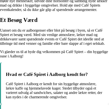
møde nye mennesker, udvide dine horisonter og samtidig nyde lækker
mad og drikke i hyggelige omgivelser. Hold øje med Café Spirets
eventkalender, så du ikke går glip af spændende arrangementer.
Et Besøg Værd
Uanset om du er aalborgenser eller blot på besøg i byen, så er Café
Spiret et besøg værd. Med sin venlige atmosfære, lækre mad og
drikkevarer samt spændende events er Café Spiret det ideelle sted at
tilbringe tid med venner og familie eller bare slappe af i eget selskab.
Vi glæder os til at byde dig velkommen på Café Spiret – din hyggelige
oase i Aalborg!
Hvad er Café Spiret i Aalborg kendt for?
Café Spiret i Aalborg er kendt for sin hyggelige atmosfære,
lækre kaffe og hjemmelavede kager. Stedet tilbyder også et
varieret udvalg af sandwiches, salater og andre lækre retter, der
kan nydes i de charmerende omgivelser.