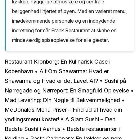
køkken, hyggelige atmosfære og centrale
beliggenhed i hjertet af byen. Med en varieret menu,
imødekommende personale og en indbydende
indretning formår Frank Restaurant at skabe en
mindeværdig spiseoplevelse for alle gæster.
Restaurant Kronborg: En Kulinarisk Oase i
København
•
Alt Om Shawarma: Hvad er
Shawarma og Hvad er det Lavet Af?
•
Sushi på
Nørregade og Nørreport: En Smagfuld Oplevelse
•
Mad Levering: Din Nøgle til Bekvemmelighed
•
McDonalds Menu Priser – Find ud af hvad din
yndlingsmenu koster!
•
A Siam Sushi – Den
Bedste Sushi i Aarhus
•
Bedste restauranter i
Kolding
•
Pasta Carbonara: En lækker og nem