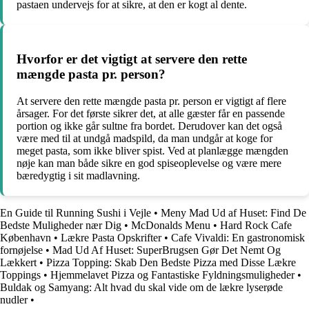
pastaen undervejs for at sikre, at den er kogt al dente.
Hvorfor er det vigtigt at servere den rette
mængde pasta pr. person?
At servere den rette mængde pasta pr. person er vigtigt af flere
årsager. For det første sikrer det, at alle gæster får en passende
portion og ikke går sultne fra bordet. Derudover kan det også
være med til at undgå madspild, da man undgår at koge for
meget pasta, som ikke bliver spist. Ved at planlægge mængden
nøje kan man både sikre en god spiseoplevelse og være mere
bæredygtig i sit madlavning.
En Guide til Running Sushi i Vejle
•
Meny Mad Ud af Huset: Find De
Bedste Muligheder nær Dig
•
McDonalds Menu
•
Hard Rock Cafe
København
•
Lækre Pasta Opskrifter
•
Cafe Vivaldi: En gastronomisk
fornøjelse
•
Mad Ud Af Huset: SuperBrugsen Gør Det Nemt Og
Lækkert
•
Pizza Topping: Skab Den Bedste Pizza med Disse Lækre
Toppings
•
Hjemmelavet Pizza og Fantastiske Fyldningsmuligheder
•
Buldak og Samyang: Alt hvad du skal vide om de lækre lyserøde
nudler
•