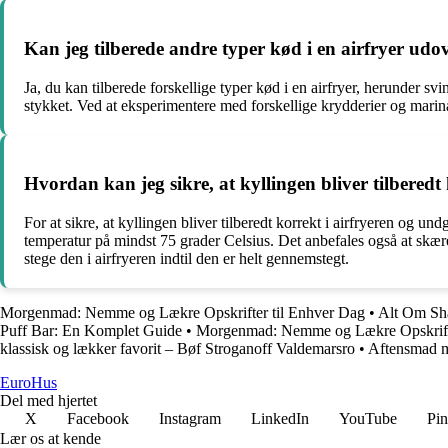
Kan jeg tilberede andre typer kød i en airfryer udo
Ja, du kan tilberede forskellige typer kød i en airfryer, herunder s
stykket. Ved at eksperimentere med forskellige krydderier og marin
Hvordan kan jeg sikre, at kyllingen bliver tilberedt
For at sikre, at kyllingen bliver tilberedt korrekt i airfryeren og un
temperatur på mindst 75 grader Celsius. Det anbefales også at skære i
stege den i airfryeren indtil den er helt gennemstegt.
Morgenmad: Nemme og Lækre Opskrifter til Enhver Dag
•
Alt Om Sh
Puff Bar: En Komplet Guide
•
Morgenmad: Nemme og Lækre Opskrifte
klassisk og lækker favorit – Bøf Stroganoff Valdemarsro
•
Aftensmad m
Euro
Hus
Del med hjertet
X
Facebook
Instagram
LinkedIn
YouTube
Pin
Lær os at kende