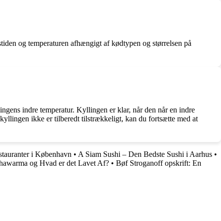
ngstiden og temperaturen afhængigt af kødtypen og størrelsen på
llingens indre temperatur. Kyllingen er klar, når den når en indre
yllingen ikke er tilberedt tilstrækkeligt, kan du fortsætte med at
tauranter i København
•
A Siam Sushi – Den Bedste Sushi i Aarhus
•
awarma og Hvad er det Lavet Af?
•
Bøf Stroganoff opskrift: En