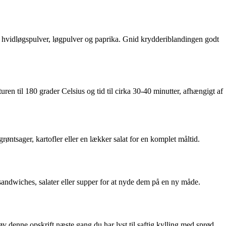
, hvidløgspulver, løgpulver og paprika. Gnid krydderiblandingen godt
aturen til 180 grader Celsius og tid til cirka 30-40 minutter, afhængigt af
røntsager, kartofler eller en lækker salat for en komplet måltid.
i sandwiches, salater eller supper for at nyde dem på en ny måde.
røv denne opskrift næste gang du har lyst til saftig kylling med sprød