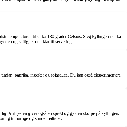
ndstil temperaturen til cirka 180 grader Celsius. Steg kyllingen i cirka
lden og saftig, er den klar til servering.
n, timian, paprika, ingefær og sojasauce. Du kan også eksperimentere
tholdig. Airfryeren giver også en sprød og gylden skorpe på kyllingen,
ning til hurtige og sunde måltider.