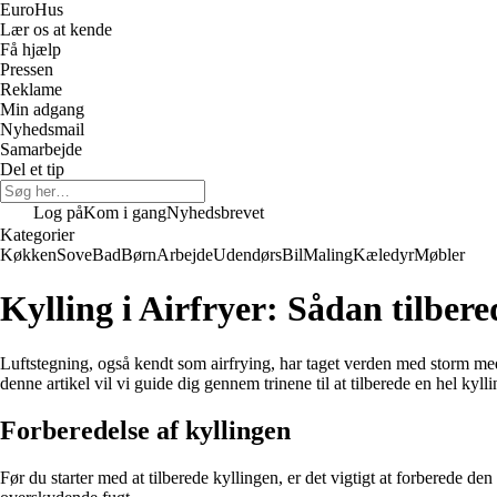
Euro
Hus
Lær os at kende
Få hjælp
Pressen
Reklame
Min adgang
Nyhedsmail
Samarbejde
Del et tip
Log på
Kom i gang
Nyhedsbrevet
Kategorier
Køkken
Sove
Bad
Børn
Arbejde
Udendørs
Bil
Maling
Kæledyr
Møbler
Kylling i Airfryer: Sådan tilbered
Luftstegning, også kendt som airfrying, har taget verden med storm med d
denne artikel vil vi guide dig gennem trinene til at tilberede en hel kyllin
Forberedelse af kyllingen
Før du starter med at tilberede kyllingen, er det vigtigt at forberede de