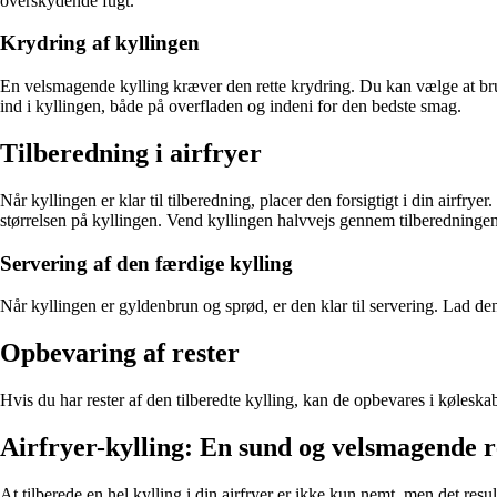
overskydende fugt.
Krydring af kyllingen
En velsmagende kylling kræver den rette krydring. Du kan vælge at bru
ind i kyllingen, både på overfladen og indeni for den bedste smag.
Tilberedning i airfryer
Når kyllingen er klar til tilberedning, placer den forsigtigt i din airfrye
størrelsen på kyllingen. Vend kyllingen halvvejs gennem tilberedningen 
Servering af den færdige kylling
Når kyllingen er gyldenbrun og sprød, er den klar til servering. Lad den
Opbevaring af rester
Hvis du har rester af den tilberedte kylling, kan de opbevares i køleska
Airfryer-kylling: En sund og velsmagende r
At tilberede en hel kylling i din airfryer er ikke kun nemt, men det res