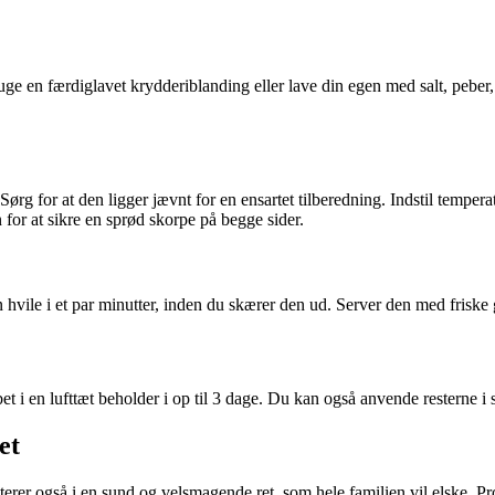
ge en færdiglavet krydderiblanding eller lave din egen med salt, peber
r. Sørg for at den ligger jævnt for en ensartet tilberedning. Indstil temper
for at sikre en sprød skorpe på begge sider.
 hvile i et par minutter, inden du skærer den ud. Server den med friske g
bet i en lufttæt beholder i op til 3 dage. Du kan også anvende resterne 
et
ulterer også i en sund og velsmagende ret, som hele familien vil elske. P