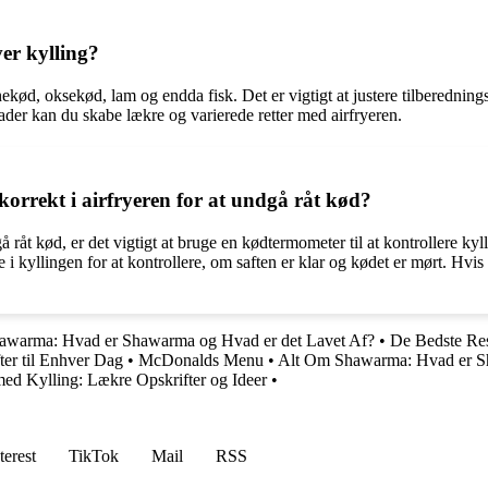
ver kylling?
vinekød, oksekød, lam og endda fisk. Det er vigtigt at justere tilberedni
ader kan du skabe lækre og varierede retter med airfryeren.
 korrekt i airfryeren for at undgå råt kød?
dgå råt kød, er det vigtigt at bruge en kødtermometer til at kontrollere ky
 kyllingen for at kontrollere, om saften er klar og kødet er mørt. Hvis k
awarma: Hvad er Shawarma og Hvad er det Lavet Af?
•
De Bedste Res
r til Enhver Dag
•
McDonalds Menu
•
Alt Om Shawarma: Hvad er Sh
ed Kylling: Lækre Opskrifter og Ideer
•
terest
TikTok
Mail
RSS