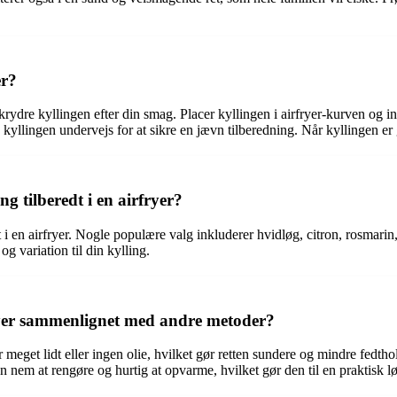
er?
at krydre kyllingen efter din smag. Placer kyllingen i airfryer-kurven og i
yllingen undervejs for at sikre en jævn tilberedning. Når kyllingen er gy
g tilberedt i en airfryer?
 i en airfryer. Nogle populære valg inkluderer hvidløg, citron, rosmari
g variation til din kylling.
rfryer sammenlignet med andre metoder?
ver meget lidt eller ingen olie, hvilket gør retten sundere og mindre fed
nem at rengøre og hurtig at opvarme, hvilket gør den til en praktisk løs