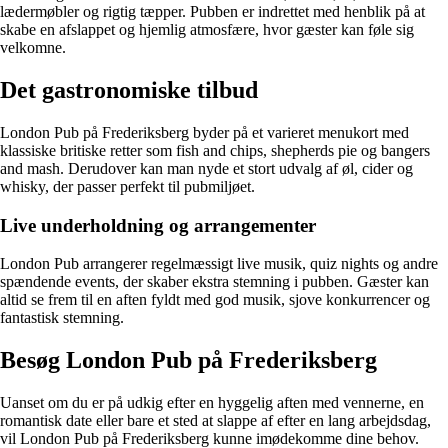
lædermøbler og rigtig tæpper. Pubben er indrettet med henblik på at
skabe en afslappet og hjemlig atmosfære, hvor gæster kan føle sig
velkomne.
Det gastronomiske tilbud
London Pub på Frederiksberg byder på et varieret menukort med
klassiske britiske retter som fish and chips, shepherds pie og bangers
and mash. Derudover kan man nyde et stort udvalg af øl, cider og
whisky, der passer perfekt til pubmiljøet.
Live underholdning og arrangementer
London Pub arrangerer regelmæssigt live musik, quiz nights og andre
spændende events, der skaber ekstra stemning i pubben. Gæster kan
altid se frem til en aften fyldt med god musik, sjove konkurrencer og
fantastisk stemning.
Besøg London Pub på Frederiksberg
Uanset om du er på udkig efter en hyggelig aften med vennerne, en
romantisk date eller bare et sted at slappe af efter en lang arbejdsdag,
vil London Pub på Frederiksberg kunne imødekomme dine behov.