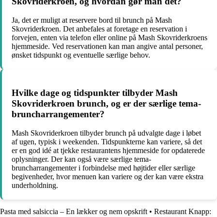
Skovriderkroen, og hvordan gør man det?
Ja, det er muligt at reservere bord til brunch på Mash
Skovriderkroen. Det anbefales at foretage en reservation i
forvejen, enten via telefon eller online på Mash Skovriderkroens
hjemmeside. Ved reservationen kan man angive antal personer,
ønsket tidspunkt og eventuelle særlige behov.
Hvilke dage og tidspunkter tilbyder Mash
Skovriderkroen brunch, og er der særlige tema-
bruncharrangementer?
Mash Skovriderkroen tilbyder brunch på udvalgte dage i løbet
af ugen, typisk i weekenden. Tidspunkterne kan variere, så det
er en god idé at tjekke restaurantens hjemmeside for opdaterede
oplysninger. Der kan også være særlige tema-
bruncharrangementer i forbindelse med højtider eller særlige
begivenheder, hvor menuen kan variere og der kan være ekstra
underholdning.
Pasta med salsiccia – En lækker og nem opskrift
•
Restaurant Knapp: