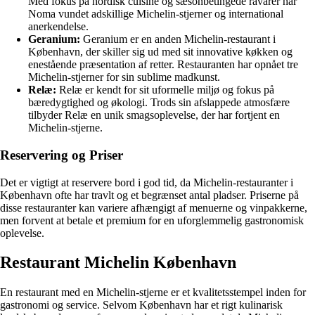
Med fokus på nordisk cuisine og sæsonbetingede råvarer har
Noma vundet adskillige Michelin-stjerner og international
anerkendelse.
Geranium:
Geranium er en anden Michelin-restaurant i
København, der skiller sig ud med sit innovative køkken og
enestående præsentation af retter. Restauranten har opnået tre
Michelin-stjerner for sin sublime madkunst.
Relæ:
Relæ er kendt for sit uformelle miljø og fokus på
bæredygtighed og økologi. Trods sin afslappede atmosfære
tilbyder Relæ en unik smagsoplevelse, der har fortjent en
Michelin-stjerne.
Reservering og Priser
Det er vigtigt at reservere bord i god tid, da Michelin-restauranter i
København ofte har travlt og et begrænset antal pladser. Priserne på
disse restauranter kan variere afhængigt af menuerne og vinpakkerne,
men forvent at betale et premium for en uforglemmelig gastronomisk
oplevelse.
Restaurant Michelin København
En restaurant med en Michelin-stjerne er et kvalitetsstempel inden for
gastronomi og service. Selvom København har et rigt kulinarisk