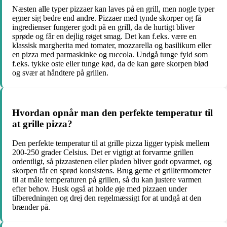
Næsten alle typer pizzaer kan laves på en grill, men nogle typer
egner sig bedre end andre. Pizzaer med tynde skorper og få
ingredienser fungerer godt på en grill, da de hurtigt bliver
sprøde og får en dejlig røget smag. Det kan f.eks. være en
klassisk margherita med tomater, mozzarella og basilikum eller
en pizza med parmaskinke og ruccola. Undgå tunge fyld som
f.eks. tykke oste eller tunge kød, da de kan gøre skorpen blød
og svær at håndtere på grillen.
Hvordan opnår man den perfekte temperatur til
at grille pizza?
Den perfekte temperatur til at grille pizza ligger typisk mellem
200-250 grader Celsius. Det er vigtigt at forvarme grillen
ordentligt, så pizzastenen eller pladen bliver godt opvarmet, og
skorpen får en sprød konsistens. Brug gerne et grilltermometer
til at måle temperaturen på grillen, så du kan justere varmen
efter behov. Husk også at holde øje med pizzaen under
tilberedningen og drej den regelmæssigt for at undgå at den
brænder på.