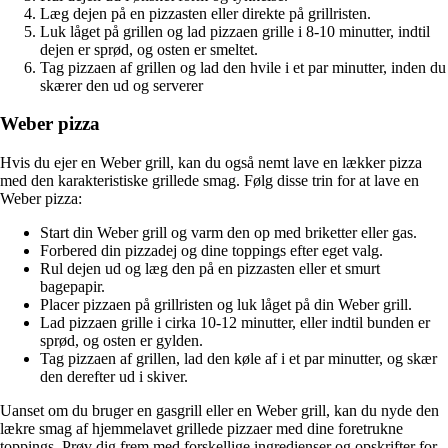
Læg dejen på en pizzasten eller direkte på grillristen.
Luk låget på grillen og lad pizzaen grille i 8-10 minutter, indtil
dejen er sprød, og osten er smeltet.
Tag pizzaen af grillen og lad den hvile i et par minutter, inden du
skærer den ud og serverer
Weber pizza
Hvis du ejer en Weber grill, kan du også nemt lave en lækker pizza
med den karakteristiske grillede smag. Følg disse trin for at lave en
Weber pizza:
Start din Weber grill og varm den op med briketter eller gas.
Forbered din pizzadej og dine toppings efter eget valg.
Rul dejen ud og læg den på en pizzasten eller et smurt
bagepapir.
Placer pizzaen på grillristen og luk låget på din Weber grill.
Lad pizzaen grille i cirka 10-12 minutter, eller indtil bunden er
sprød, og osten er gylden.
Tag pizzaen af grillen, lad den køle af i et par minutter, og skær
den derefter ud i skiver.
Uanset om du bruger en gasgrill eller en Weber grill, kan du nyde den
lækre smag af hjemmelavet grillede pizzaer med dine foretrukne
toppings. Prøv dig frem med forskellige ingredienser og opskrifter for