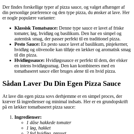
Der findes forskellige typer af pizza sauce, og valget afhænger af
din personlige præference og den type pizza, du ønsker at lave. Her
er nogle populære varianter:
Klassisk Tomatsauce:
Denne type sauce er lavet af friske
tomater, løg, hvidløg og basilikum. Den har en simpel og
autentisk smag, der passer perfekt til en traditionel pizza.
Pesto Sauce:
En pesto sauce lavet af basilikum, pinjekerner,
hvidløg og olivenolie kan tilføje en lækker og aromatisk smag
til din pizza.
Hvidløgssauce:
Hvidløgssauce er perfekt til dem, der elsker
en intens hvidløgssmag. Den kan kombineres med en
tomatbaseret sauce eller bruges alene til en hvid pizza.
Sådan Laver Du Din Egen Pizza Sauce
At lave din egen pizza sovs derhjemme er en simpel proces, der
kræver få ingredienser og minimal indsats. Her er en grundopskrift
på en lækker tomatbaseret pizza sauce:
Ingredienser:
1 dåse hakkede tomater
1 løg, hakket
2 fed hvidløg, presset