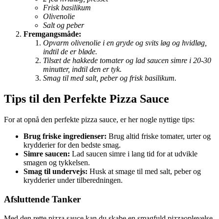
Frisk basilikum
Olivenolie
Salt og peber
Fremgangsmåde:
Opvarm olivenolie i en gryde og svits løg og hvidløg,
indtil de er bløde.
Tilsæt de hakkede tomater og lad saucen simre i 20-30
minutter, indtil den er tyk.
Smag til med salt, peber og frisk basilikum.
Tips til den Perfekte Pizza Sauce
For at opnå den perfekte pizza sauce, er her nogle nyttige tips:
Brug friske ingredienser:
Brug altid friske tomater, urter og
krydderier for den bedste smag.
Simre saucen:
Lad saucen simre i lang tid for at udvikle
smagen og tykkelsen.
Smag til undervejs:
Husk at smage til med salt, peber og
krydderier under tilberedningen.
Afsluttende Tanker
Med den rette pizza sauce kan du skabe en smagfuld pizzaoplevelse