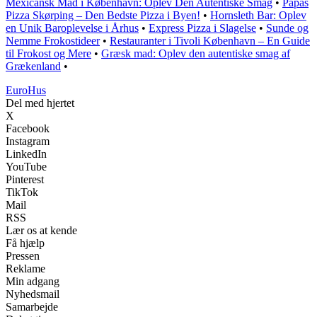
Mexicansk Mad i København: Oplev Den Autentiske Smag
•
Papas
Pizza Skørping – Den Bedste Pizza i Byen!
•
Hornsleth Bar: Oplev
en Unik Baroplevelse i Århus
•
Express Pizza i Slagelse
•
Sunde og
Nemme Frokostideer
•
Restauranter i Tivoli København – En Guide
til Frokost og Mere
•
Græsk mad: Oplev den autentiske smag af
Grækenland
•
Euro
Hus
Del med hjertet
X
Facebook
Instagram
LinkedIn
YouTube
Pinterest
TikTok
Mail
RSS
Lær os at kende
Få hjælp
Pressen
Reklame
Min adgang
Nyhedsmail
Samarbejde