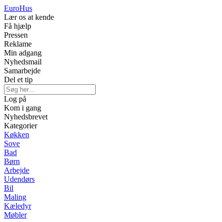
Euro
Hus
Lær os at kende
Få hjælp
Pressen
Reklame
Min adgang
Nyhedsmail
Samarbejde
Del et tip
Log på
Kom i gang
Nyhedsbrevet
Kategorier
Køkken
Sove
Bad
Børn
Arbejde
Udendørs
Bil
Maling
Kæledyr
Møbler