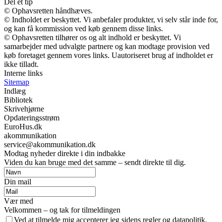
Del et tip
© Ophavsretten håndhæves.
© Indholdet er beskyttet. Vi anbefaler produkter, vi selv står inde for,
og kan få kommission ved køb gennem disse links.
© Ophavsretten tilhører os og alt indhold er beskyttet. Vi
samarbejder med udvalgte partnere og kan modtage provision ved
køb foretaget gennem vores links. Uautoriseret brug af indholdet er
ikke tilladt.
Interne links
Sitemap
Indlæg
Bibliotek
Skrivehjørne
Opdateringsstrøm
EuroHus.dk
akommunikation
service@akommunikation.dk
Modtag nyheder direkte i din indbakke
Viden du kan bruge med det samme – sendt direkte til dig.
Din mail
Vær med
Velkommen – og tak for tilmeldingen
Ved at tilmelde mig accepterer jeg sidens regler og datapolitik.