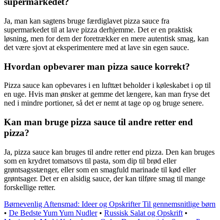
supermarkedet?
Ja, man kan sagtens bruge færdiglavet pizza sauce fra
supermarkedet til at lave pizza derhjemme. Det er en praktisk
løsning, men for dem der foretrækker en mere autentisk smag, kan
det være sjovt at eksperimentere med at lave sin egen sauce.
Hvordan opbevarer man pizza sauce korrekt?
Pizza sauce kan opbevares i en lufttæt beholder i køleskabet i op til
en uge. Hvis man ønsker at gemme det længere, kan man fryse det
ned i mindre portioner, så det er nemt at tage op og bruge senere.
Kan man bruge pizza sauce til andre retter end
pizza?
Ja, pizza sauce kan bruges til andre retter end pizza. Den kan bruges
som en krydret tomatsovs til pasta, som dip til brød eller
grøntsagsstænger, eller som en smagfuld marinade til kød eller
grøntsager. Det er en alsidig sauce, der kan tilføre smag til mange
forskellige retter.
Børnevenlig Aftensmad: Ideer og Opskrifter Til gennemsnitlige børn
•
De Bedste Yum Yum Nudler
•
Russisk Salat og Opskrift
•