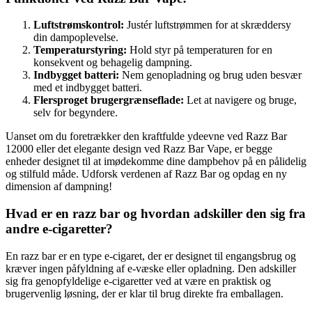
Luftstrømskontrol:
Justér luftstrømmen for at skræddersy
din dampoplevelse.
Temperaturstyring:
Hold styr på temperaturen for en
konsekvent og behagelig dampning.
Indbygget batteri:
Nem genopladning og brug uden besvær
med et indbygget batteri.
Flersproget brugergrænseflade:
Let at navigere og bruge,
selv for begyndere.
Uanset om du foretrækker den kraftfulde ydeevne ved Razz Bar
12000 eller det elegante design ved Razz Bar Vape, er begge
enheder designet til at imødekomme dine dampbehov på en pålidelig
og stilfuld måde. Udforsk verdenen af Razz Bar og opdag en ny
dimension af dampning!
Hvad er en razz bar og hvordan adskiller den sig fra
andre e-cigaretter?
En razz bar er en type e-cigaret, der er designet til engangsbrug og
kræver ingen påfyldning af e-væske eller opladning. Den adskiller
sig fra genopfyldelige e-cigaretter ved at være en praktisk og
brugervenlig løsning, der er klar til brug direkte fra emballagen.