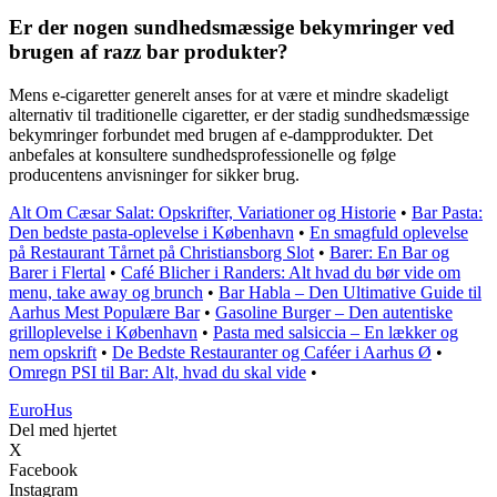
Er der nogen sundhedsmæssige bekymringer ved
brugen af razz bar produkter?
Mens e-cigaretter generelt anses for at være et mindre skadeligt
alternativ til traditionelle cigaretter, er der stadig sundhedsmæssige
bekymringer forbundet med brugen af e-dampprodukter. Det
anbefales at konsultere sundhedsprofessionelle og følge
producentens anvisninger for sikker brug.
Alt Om Cæsar Salat: Opskrifter, Variationer og Historie
•
Bar Pasta:
Den bedste pasta-oplevelse i København
•
En smagfuld oplevelse
på Restaurant Tårnet på Christiansborg Slot
•
Barer: En Bar og
Barer i Flertal
•
Café Blicher i Randers: Alt hvad du bør vide om
menu, take away og brunch
•
Bar Habla – Den Ultimative Guide til
Aarhus Mest Populære Bar
•
Gasoline Burger – Den autentiske
grilloplevelse i København
•
Pasta med salsiccia – En lækker og
nem opskrift
•
De Bedste Restauranter og Caféer i Aarhus Ø
•
Omregn PSI til Bar: Alt, hvad du skal vide
•
Euro
Hus
Del med hjertet
X
Facebook
Instagram