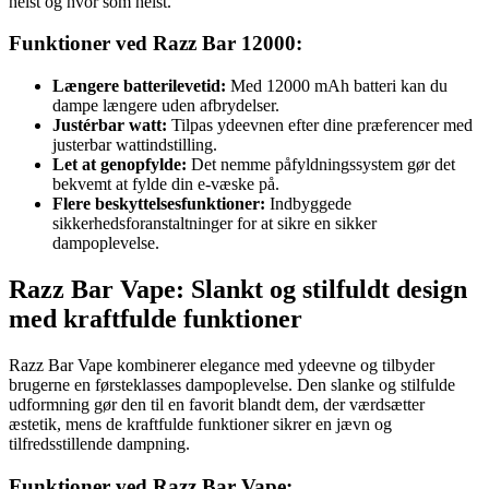
helst og hvor som helst.
Funktioner ved Razz Bar 12000:
Længere batterilevetid:
Med 12000 mAh batteri kan du
dampe længere uden afbrydelser.
Justérbar watt:
Tilpas ydeevnen efter dine præferencer med
justerbar wattindstilling.
Let at genopfylde:
Det nemme påfyldningssystem gør det
bekvemt at fylde din e-væske på.
Flere beskyttelsesfunktioner:
Indbyggede
sikkerhedsforanstaltninger for at sikre en sikker
dampoplevelse.
Razz Bar Vape: Slankt og stilfuldt design
med kraftfulde funktioner
Razz Bar Vape kombinerer elegance med ydeevne og tilbyder
brugerne en førsteklasses dampoplevelse. Den slanke og stilfulde
udformning gør den til en favorit blandt dem, der værdsætter
æstetik, mens de kraftfulde funktioner sikrer en jævn og
tilfredsstillende dampning.
Funktioner ved Razz Bar Vape: