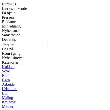
Euro
Hus
Lær os at kende
Få hjælp
Pressen
Reklame
Min adgang
Nyhedsmail
Samarbejde
Del et tip
Log på
Kom i gang
Nyhedsbrevet
Kategorier
Køkken
Sove
Bad
Børn
Arbejde
Udendørs
Bil
Maling
Kæledyr
Møbler