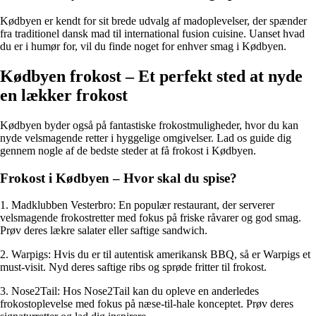
Kødbyen er kendt for sit brede udvalg af madoplevelser, der spænder
fra traditionel dansk mad til international fusion cuisine. Uanset hvad
du er i humør for, vil du finde noget for enhver smag i Kødbyen.
Kødbyen frokost – Et perfekt sted at nyde
en lækker frokost
Kødbyen byder også på fantastiske frokostmuligheder, hvor du kan
nyde velsmagende retter i hyggelige omgivelser. Lad os guide dig
gennem nogle af de bedste steder at få frokost i Kødbyen.
Frokost i Kødbyen – Hvor skal du spise?
1. Madklubben Vesterbro: En populær restaurant, der serverer
velsmagende frokostretter med fokus på friske råvarer og god smag.
Prøv deres lækre salater eller saftige sandwich.
2. Warpigs: Hvis du er til autentisk amerikansk BBQ, så er Warpigs et
must-visit. Nyd deres saftige ribs og sprøde fritter til frokost.
3. Nose2Tail: Hos Nose2Tail kan du opleve en anderledes
frokostoplevelse med fokus på næse-til-hale konceptet. Prøv deres