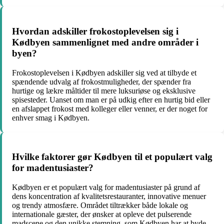
Hvordan adskiller frokostoplevelsen sig i
Kødbyen sammenlignet med andre områder i
byen?
Frokostoplevelsen i Kødbyen adskiller sig ved at tilbyde et
spændende udvalg af frokostmuligheder, der spænder fra
hurtige og lækre måltider til mere luksuriøse og eksklusive
spisesteder. Uanset om man er på udkig efter en hurtig bid eller
en afslappet frokost med kolleger eller venner, er der noget for
enhver smag i Kødbyen.
Hvilke faktorer gør Kødbyen til et populært valg
for madentusiaster?
Kødbyen er et populært valg for madentusiaster på grund af
dens koncentration af kvalitetsrestauranter, innovative menuer
og trendy atmosfære. Området tiltrækker både lokale og
internationale gæster, der ønsker at opleve det pulserende
madscene og den unikke stemning, som Kødbyen har at byde