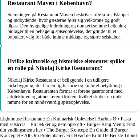
Restaurant Maven i København?
Stemningen på Restaurant Maven beskrives ofte som afslappet
og indbydende, hvor gæsterne føler sig velkomne og godt
tilpas. Den hyggelige indretning og opmærksomme betjening
bidrager til en behagelig spiseoplevelse, der gør det til et
populært valg for både intime middage og større selskaber.
Hvilke kulturelle og historiske elementer spiller
en rolle på Nikolaj Kirke Restaurant?
Nikolaj Kirke Restaurant er beliggende i en tidligere
kirkebygning, der har en rig historie og kulturel betydning i
København. Restauranten formår at forene gastronomi med
arkitekturen og atmosfæren i kirken, hvilket skaber en unik
ramme for en mindeværdig spiseoplevelse.
Lighthouse Restaurant: En Kulinarisk Oplevelse i Aarhus Ø
•
Pasta
med salsiccia – En lækker og nem opskrift
•
Burger King Menu: Find
din yndlingsmenu her
•
The Burger Koncept: En Guide til Burger
Konceptet
•
Alt Om Proteinbarer: Fra Hvad de Er til De Bedste Tilbud