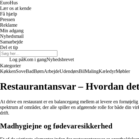
Euro
Hus
Lær os at kende
Få hjælp
Pressen
Reklame
Min adgang
Nyhedsmail
Samarbejde
Del et tip
Log på
Kom i gang
Nyhedsbrevet
Kategorier
Køkken
Sove
Bad
Børn
Arbejde
Udendørs
Bil
Maling
Kæledyr
Møbler
Restaurantansvar – Hvordan det
At drive en restaurant er en balancegang mellem at levere en fornøjelig 
spektrum af områder, der alle spiller en afgørende rolle for både din 
drift.
Madhygiejne og fødevaresikkerhed