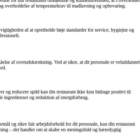
ørende for din restaurants omdømme og kundetilfredshed, at I overholder
og overholdelse af temperaturkrav til madlavning og opbevaring.
 vigtigheden af at opretholde høje standarder for service, hygiejne og
fessionelt.
dgåelse af overudskænkning. Ved at sikre, at dit personale er veluddannet
hed.
r og reducere spild kan din restaurant ikke kun bidrage positivt til
de ingredienser og reduktion af energiforbrug.
formål og sikre fair arbejdsforhold for dit personale, kan din restaurant
tning – det handler om at skabe en meningsfuld og bæredygtig