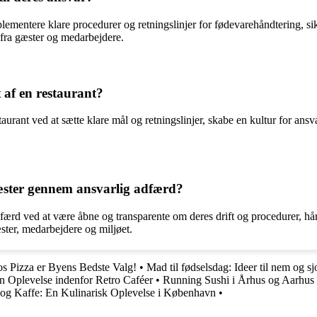
implementere klare procedurer og retningslinjer for fødevarehåndtering, 
 fra gæster og medarbejdere.
ft af en restaurant?
estaurant ved at sætte klare mål og retningslinjer, skabe en kultur for an
gæster gennem ansvarlig adfærd?
færd ved at være åbne og transparente om deres drift og procedurer, hån
æster, medarbejdere og miljøet.
os Pizza er Byens Bedste Valg!
•
Mad til fødselsdag: Ideer til nem og 
 Oplevelse indenfor Retro Caféer
•
Running Sushi i Århus og Aarhus
og Kaffe: En Kulinarisk Oplevelse i København
•