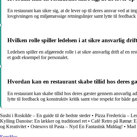
En restaurant kan sikre sig, at de lever op til deres ansvar ved at 
lovgivningen og miljømæssige retningslinjer samt lytte til feedback
Hvilken rolle spiller ledelsen i at sikre ansvarlig dri
Ledelsen spiller en afgørende rolle i at sikre ansvarlig drift af en r
et godt eksempel for personalet.
Hvordan kan en restaurant skabe tillid hos deres 
En restaurant kan skabe tillid hos deres gæster gennem ansvarlig ad
lytte til feedback og konstruktiv kritik samt vise respekt for både g
Sushi i Roskilde – En guide til de bedste steder
•
Pizza Fredericia – Le
Kylling Danoise: En lækker og traditionel ret
•
Café Retro på Rømø: En
og Kreativitet
•
Ostesovs til Pasta – Nyd En Fantastisk Middag!
•
Mad 
Euro
Hus