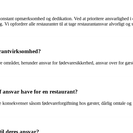
onstant opmærksomhed og dedikation. Ved at prioritere ansvarlighed i d
. Vi opfordrer alle restauranter til at tage restaurantansvar alvorligt o
urantvirksomhed?
 områder, herunder ansvar for fødevaresikkerhed, ansvar over for gæste
 ansvar have for en restaurant?
e konsekvenser såsom fødevareforgiftning hos gæster, dårlig omtale og r
til deres ansvar?