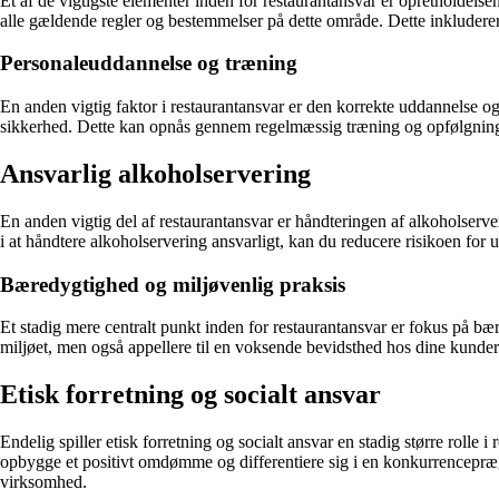
Et af de vigtigste elementer inden for restaurantansvar er opretholdel
alle gældende regler og bestemmelser på dette område. Dette inkludere
Personaleuddannelse og træning
En anden vigtig faktor i restaurantansvar er den korrekte uddannelse og 
sikkerhed. Dette kan opnås gennem regelmæssig træning og opfølgning for a
Ansvarlig alkoholservering
En anden vigtig del af restaurantansvar er håndteringen af alkoholserver
i at håndtere alkoholservering ansvarligt, kan du reducere risikoen fo
Bæredygtighed og miljøvenlig praksis
Et stadig mere centralt punkt inden for restaurantansvar er fokus på bær
miljøet, men også appellere til en voksende bevidsthed hos dine kunder
Etisk forretning og socialt ansvar
Endelig spiller etisk forretning og socialt ansvar en stadig større rolle 
opbygge et positivt omdømme og differentiere sig i en konkurrencepræg
virksomhed.