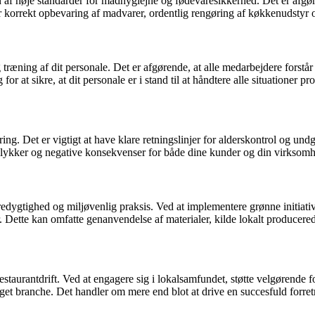
sen af høje standarder for madhygiejne og fødevaresikkerhed. Det er afg
r korrekt opbevaring af madvarer, ordentlig rengøring af køkkenudstyr 
træning af dit personale. Det er afgørende, at alle medarbejdere forstår
t sikre, at dit personale er i stand til at håndtere alle situationer pro
ing. Det er vigtigt at have klare retningslinjer for alderskontrol og un
r ulykker og negative konsekvenser for både dine kunder og din virksom
edygtighed og miljøvenlig praksis. Ved at implementere grønne initiative
. Dette kan omfatte genanvendelse af materialer, kilde lokalt producere
i restaurantdrift. Ved at engagere sig i lokalsamfundet, støtte velgørende 
et branche. Det handler om mere end blot at drive en succesfuld forre