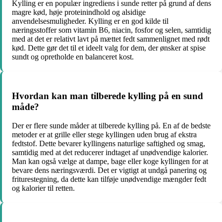
Kylling er en populær ingrediens i sunde retter på grund af dens
magre kød, høje proteinindhold og alsidige
anvendelsesmuligheder. Kylling er en god kilde til
næringsstoffer som vitamin B6, niacin, fosfor og selen, samtidig
med at det er relativt lavt på mættet fedt sammenlignet med rødt
kød. Dette gør det til et ideelt valg for dem, der ønsker at spise
sundt og opretholde en balanceret kost.
Hvordan kan man tilberede kylling på en sund
måde?
Der er flere sunde måder at tilberede kylling på. En af de bedste
metoder er at grille eller stege kyllingen uden brug af ekstra
fedtstof. Dette bevarer kyllingens naturlige saftighed og smag,
samtidig med at det reducerer indtaget af unødvendige kalorier.
Man kan også vælge at dampe, bage eller koge kyllingen for at
bevare dens næringsværdi. Det er vigtigt at undgå panering og
friturestegning, da dette kan tilføje unødvendige mængder fedt
og kalorier til retten.