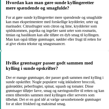
Hvordan kan man gøre sunde kyllingeretter
mere spændende og smagfulde?
For at gøre sunde kyllingeretter mere spændende og smagfulde
kan man eksperimentere med forskellige krydderier, urter og
marinader. Citrusfrugter som citron og lime, krydderier som
spidskommen, paprika og ingefær samt urter som rosmarin,
timian og basilikum kan alle tilføre en dyb smag til kyllingen.
Man kan også tilføje grøntsager, nødder eller frugt til retten for
at give ekstra tekstur og smagsnuancer.
Hvilke grøntsager passer godt sammen med
kylling i sunde opskrifter?
Der er mange grøntsager, der passer godt sammen med kylling i
sunde opskrifter. Nogle populære valg inkluderer broccoli,
gulerødder, peberfrugter, spinat, squash og tomater. Disse
grøntsager tilføjer farve, smag og næringsstoffer til retten og kan
enten tilberedes sammen med kyllingen eller serveres som
tilbehør. Det er en god idé at vælge sæsonbetonede grøntsager
for at sikre friskhed og maksimal smag.