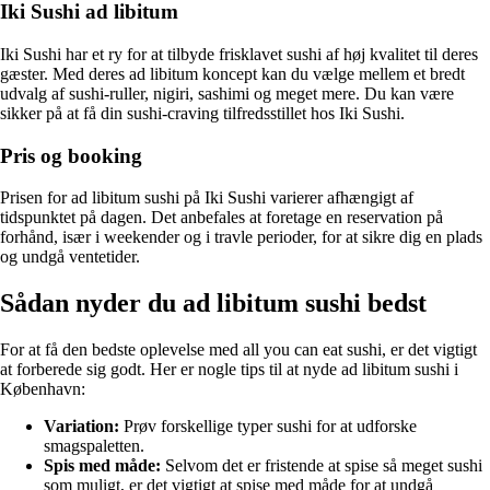
Iki Sushi ad libitum
Iki Sushi har et ry for at tilbyde frisklavet sushi af høj kvalitet til deres
gæster. Med deres ad libitum koncept kan du vælge mellem et bredt
udvalg af sushi-ruller, nigiri, sashimi og meget mere. Du kan være
sikker på at få din sushi-craving tilfredsstillet hos Iki Sushi.
Pris og booking
Prisen for ad libitum sushi på Iki Sushi varierer afhængigt af
tidspunktet på dagen. Det anbefales at foretage en reservation på
forhånd, især i weekender og i travle perioder, for at sikre dig en plads
og undgå ventetider.
Sådan nyder du ad libitum sushi bedst
For at få den bedste oplevelse med all you can eat sushi, er det vigtigt
at forberede sig godt. Her er nogle tips til at nyde ad libitum sushi i
København:
Variation:
Prøv forskellige typer sushi for at udforske
smagspaletten.
Spis med måde:
Selvom det er fristende at spise så meget sushi
som muligt, er det vigtigt at spise med måde for at undgå