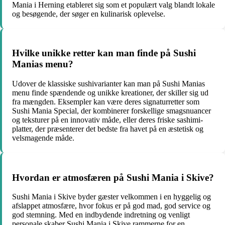
Mania i Herning etableret sig som et populært valg blandt lokale
og besøgende, der søger en kulinarisk oplevelse.
Hvilke unikke retter kan man finde på Sushi
Manias menu?
Udover de klassiske sushivarianter kan man på Sushi Manias
menu finde spændende og unikke kreationer, der skiller sig ud
fra mængden. Eksempler kan være deres signaturretter som
Sushi Mania Special, der kombinerer forskellige smagsnuancer
og teksturer på en innovativ måde, eller deres friske sashimi-
platter, der præsenterer det bedste fra havet på en æstetisk og
velsmagende måde.
Hvordan er atmosfæren på Sushi Mania i Skive?
Sushi Mania i Skive byder gæster velkommen i en hyggelig og
afslappet atmosfære, hvor fokus er på god mad, god service og
god stemning. Med en indbydende indretning og venligt
personale skaber Sushi Mania i Skive rammerne for en