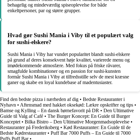
behagelig og mindeværdig spiseoplevelse for både
enkeltpersoner, par og større grupper.
Hvad gør Sushi Mania i Viby til et populært valg
for sushi-elskere?
Sushi Mania i Viby har vundet popularitet blandt sushi-elskere
på grund af deres konsekvent høje kvalitet, varierede menu og
imødekommende atmosfære. Med fokus på friske råvarer,
smagfulde kombinationer og en passion for sushi-kunsten
formår Sushi Mania i Viby at tilfredsstille selv de mest kræsne
ganer og skabe en loyal kundebase af madentusiaster.
Find den bedste pizza i nærheden af dig
•
Bedste Restauranter i
Nyhavn
•
Aftensmad med hakket oksekød: Lækre opskrifter og tips
•
Bamse og Kylling – En dansk børnefavorit på DR
•
Den Ultimative
Guide til Valg af Café
•
The Burger Koncept: En Guide til Burger
Konceptet
•
Bilka Bistro – Den Ultimative Morgenmadsoplevelse
•
Restauranter på Frederiksberg
•
Kød Restauranter: En Guide til de
Bedste Kødrestauranter
•
Puff Bar 7000 Puffs – En Guide til 7000
Puffs Puff Bar
•