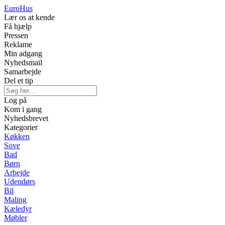
Euro
Hus
Lær os at kende
Få hjælp
Pressen
Reklame
Min adgang
Nyhedsmail
Samarbejde
Del et tip
Log på
Kom i gang
Nyhedsbrevet
Kategorier
Køkken
Sove
Bad
Børn
Arbejde
Udendørs
Bil
Maling
Kæledyr
Møbler