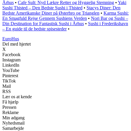
Århus
•
Cafe Sult: Nyd Lækre Retter og Hyggelig Stemning
•
Yaki
Sushi Thisted – Den Bedste Sushi i Thisted
•
Stacys Diner: Den
Bedste Amerikanske Diner på Østerbro og Trianglen
•
Karma Sushi:
En Smagfuld Rejse Gennem Sushiens Verden
•
Nori Bar og Sushi –
Din Destination for Fantastisk Sushi i Århus
•
Sushi i Frederikshavn
– En guide til de bedste spisesteder
•
Euro
Hus
Del med hjertet
X
Facebook
Instagram
LinkedIn
YouTube
Pinterest
TikTok
Mail
RSS
Lær os at kende
Få hjælp
Pressen
Reklame
Min adgang
Nyhedsmail
Samarbejde