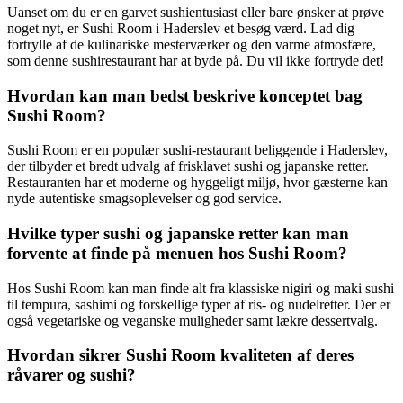
Uanset om du er en garvet sushientusiast eller bare ønsker at prøve
noget nyt, er Sushi Room i Haderslev et besøg værd. Lad dig
fortrylle af de kulinariske mesterværker og den varme atmosfære,
som denne sushirestaurant har at byde på. Du vil ikke fortryde det!
Hvordan kan man bedst beskrive konceptet bag
Sushi Room?
Sushi Room er en populær sushi-restaurant beliggende i Haderslev,
der tilbyder et bredt udvalg af frisklavet sushi og japanske retter.
Restauranten har et moderne og hyggeligt miljø, hvor gæsterne kan
nyde autentiske smagsoplevelser og god service.
Hvilke typer sushi og japanske retter kan man
forvente at finde på menuen hos Sushi Room?
Hos Sushi Room kan man finde alt fra klassiske nigiri og maki sushi
til tempura, sashimi og forskellige typer af ris- og nudelretter. Der er
også vegetariske og veganske muligheder samt lækre dessertvalg.
Hvordan sikrer Sushi Room kvaliteten af deres
råvarer og sushi?