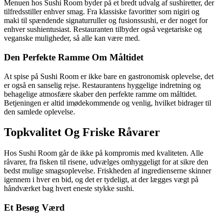
Menuen hos Sushi Room byder på et bredt udvalg af sushiretter, der
tilfredsstiller enhver smag. Fra klassiske favoritter som nigiri og
maki til spændende signaturruller og fusionssushi, er der noget for
enhver sushientusiast. Restauranten tilbyder også vegetariske og
veganske muligheder, så alle kan være med.
Den Perfekte Ramme Om Måltidet
At spise på Sushi Room er ikke bare en gastronomisk oplevelse, det
er også en sanselig rejse. Restaurantens hyggelige indretning og
behagelige atmosfære skaber den perfekte ramme om måltidet.
Betjeningen er altid imødekommende og venlig, hvilket bidrager til
den samlede oplevelse.
Topkvalitet Og Friske Råvarer
Hos Sushi Room går de ikke på kompromis med kvaliteten. Alle
råvarer, fra fisken til risene, udvælges omhyggeligt for at sikre den
bedst mulige smagsoplevelse. Friskheden af ingredienserne skinner
igennem i hver en bid, og det er tydeligt, at der lægges vægt på
håndværket bag hvert eneste stykke sushi.
Et Besøg Værd