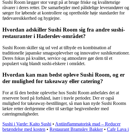
Sushi Room lægger stor vægt på at bruge friske og kvalitetsrige
råvarer i deres retter. De samarbejder med pålidelige leverandører og
sørger for løbende at kontrollere og opretholde høje standarder for
fødevaresikkerhed og hygiejne.
Hvordan adskiller Sushi Room sig fra andre sushi-
restauranter i Haderslev-området?
Sushi Room skiller sig ud ved at tilbyde en kombination af
traditionelle japanske smagsoplevelser og innovative sushikreationer.
Deres fokus på kvalitet, service og atmosfære gør dem til et
populært valg blandt sushi-elskere i området.
Hvordan kan man bedst opleve Sushi Room, og er
der mulighed for takeaway eller catering?
For at få den bedste oplevelse hos Sushi Room anbefales det at
reservere bord på forhånd, især i travle perioder. Der er også
mulighed for takeaway-bestillinger, så man kan nyde Sushi Rooms
lækre retter derhjemme eller til særlige begivenheder med
cateringmuligheder.
Sushi i Varde: Kaito Sushi
•
Antiinflammatorisk mad – Reducer
betændelse med kosten
•
Restaurant Bramslev Bakker
•
Cafe Lava i