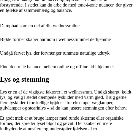
forstyrrende. I stedet kan du arbejde med tone-i-tone nuancer, der giver
en følelse af sammenhæng og balance.
Dampbad som en del af din wellnessrutine
Bløde former skaber harmoni i wellnessrummet derhjemme
Undgå farvet lys, der forvrænger rummets naturlige udtryk
Find den rette balance mellem online og offline tid i hjemmet
Lys og stemning
Lys er en af de vigtigste faktorer i et wellnessrum. Undgå skarpt, koldt
lys, og vælg i stedet dæmpede lyskilder med varm glød. Brug gerne
flere lyskilder i forskellige højder – for eksempel væglamper,
gulvlamper og stearinlys – så du kan justere stemningen efter behov.
Et godt trick er at bruge lamper med runde skærme eller organiske
former, der spreder lyset blødt og jævnt. Det skaber en mere
indbydende atmosfære og understøtter følelsen af ro.