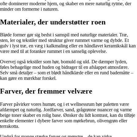
ofte dominerer moderne hjem, og skaber en mere naturlig rytme, der
minder om formerne i naturen.
Materialer, der understøtter roen
Bløde former gør sig bedst i samspil med naturlige materialer. Træ,
sten, ler og tekstiler med struktur giver rummet varme og dybde. Et
gulv i lyst træ, en væg i kalkmaling eller en håndlavet keramikskål kan
være med til at forankre rummet i en sanselig oplevelse.
Overvej også tekstiler som hør, bomuld og uld. De dæmper lyden,
føles behagelige mod huden og bidrager til en afslappet atmosfære.
Selv små detaljer – som et blødt håndklæde eller en rund bademåtte –
kan gøre en mærkbar forskel.
Farver, der fremmer velvære
Farver påvirker vores humør, og i et wellnessrum bør paletten være
afdæmpet og naturlig. Jordfarver, sand, grågrønne nuancer og varme
beige toner skaber en rolig base. Ønsker du lidt kontrast, kan du tilføje
enkelte elementer i dybere farver som mørkebrun, olivengrøn eller
terrakotta.
Undgå for mange stærke farver og mønstre – de kan virke