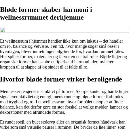
Bløde former skaber harmoni i
wellnessrummet derhjemme
Et wellnessrum i hjemmet handler ikke kun om luksus – det handler
om ro, balance og velvære. I en tid, hvor mange søger små oaser i
hverdagen, bliver indretningen afgørende for, hvordan rummet føles.
Her spiller former, materialer og farver en central rolle. Bløde linjer og
organiske former kan skabe en følelse af harmoni, der inviterer
kroppen til at slappe af og sindet til at falde til ro.
Hvorfor bløde former virker beroligende
Mennesker reagerer instinktivt på former. Skarpe kanter og hårde linjer
signalerer aktivitet og energi, mens runde og bløde former forbindes
med tryghed og ro. I et wellnessrum, hvor formålet netop er at finde
balance, kan det derfor gøre en stor forskel at vælge møbler, lamper og
dekorationer med afrundede former.
Et rundt spejl, en buet stoleryg eller en organisk formet håndvask kan
virke som små visuelle pauser i rummet. De bryder de lige linjer, som