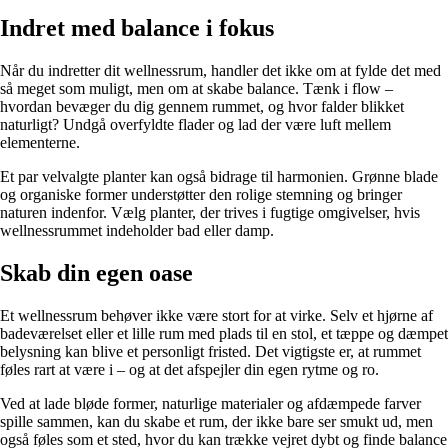
Indret med balance i fokus
Når du indretter dit wellnessrum, handler det ikke om at fylde det med
så meget som muligt, men om at skabe balance. Tænk i flow –
hvordan bevæger du dig gennem rummet, og hvor falder blikket
naturligt? Undgå overfyldte flader og lad der være luft mellem
elementerne.
Et par velvalgte planter kan også bidrage til harmonien. Grønne blade
og organiske former understøtter den rolige stemning og bringer
naturen indenfor. Vælg planter, der trives i fugtige omgivelser, hvis
wellnessrummet indeholder bad eller damp.
Skab din egen oase
Et wellnessrum behøver ikke være stort for at virke. Selv et hjørne af
badeværelset eller et lille rum med plads til en stol, et tæppe og dæmpet
belysning kan blive et personligt fristed. Det vigtigste er, at rummet
føles rart at være i – og at det afspejler din egen rytme og ro.
Ved at lade bløde former, naturlige materialer og afdæmpede farver
spille sammen, kan du skabe et rum, der ikke bare ser smukt ud, men
også føles som et sted, hvor du kan trække vejret dybt og finde balance