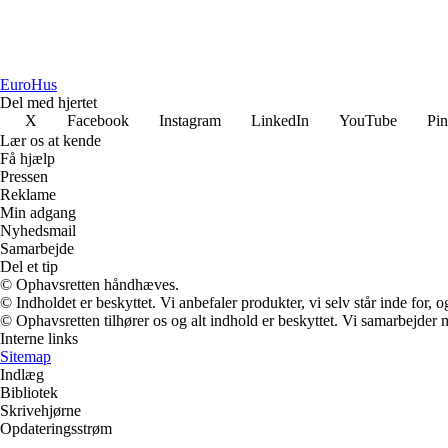
Euro
Hus
Del med hjertet
X
Facebook
Instagram
LinkedIn
YouTube
Pin
Lær os at kende
Få hjælp
Pressen
Reklame
Min adgang
Nyhedsmail
Samarbejde
Del et tip
© Ophavsretten håndhæves.
© Indholdet er beskyttet. Vi anbefaler produkter, vi selv står inde for
© Ophavsretten tilhører os og alt indhold er beskyttet. Vi samarbejder 
Interne links
Sitemap
Indlæg
Bibliotek
Skrivehjørne
Opdateringsstrøm