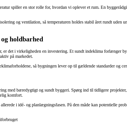
atur spiller en stor rolle for, hvordan vi oplever et rum. En byggeråd
olering og ventilation, så temperaturen holdes stabil året rundt uden u
 og holdbarhed
 er det i virkeligheden en investering. Et sundt indeklima forlænger by
aktiv på markedet.
klimaforholdene, så bygningen lever op til gældende standarder og ce
aring med bæredygtigt og sundt byggeri. Spørg ind til tidligere projekte
lig komfort.
– allerede i idé- og planlægningsfasen. På den måde kan potentielle prob
iforbruget