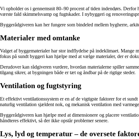
Vi opholder os i gennemsnit 80–90 procent af tiden indendørs. Derfor har
værste fald skimmelsvamp og fugtskader. I nybyggeri og renoveringsproje
Byggerådgiveren kan her fungere som bindeled mellem bygherre, arkitekt o
Materialer med omtanke
Valget af byggematerialer har stor indflydelse på indeklimaet. Mange 
fokus på sundt byggeri kan hjælpe med at vælge materialer, der er dokum
Derudover kan rådgiveren vurdere, hvordan materialerne spiller samme
tilgang sikrer, at bygningen både er tæt og åndbar på de rigtige steder.
Ventilation og fugtstyring
Et effektivt ventilationssystem er en af de vigtigste faktorer for et sun
naturlig ventilation sjældent nok, og mekanisk ventilation med varmege
Byggerådgiveren kan hjælpe med at dimensionere og placere ventilations
håndteres effektivt, så der ikke opstår problemer senere.
Lys, lyd og temperatur – de oversete faktor