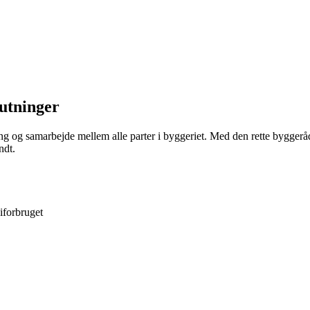
lutninger
ng og samarbejde mellem alle parter i byggeriet. Med den rette byggeråd
ndt.
iforbruget