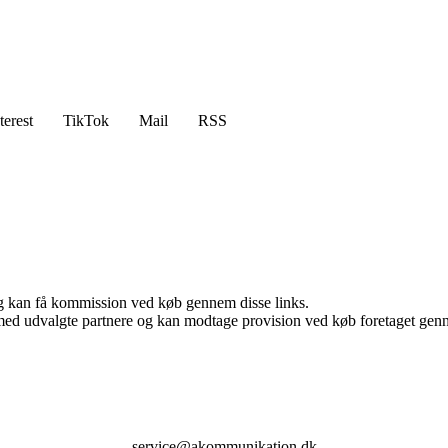
terest
TikTok
Mail
RSS
, og kan få kommission ved køb gennem disse links.
med udvalgte partnere og kan modtage provision ved køb foretaget gennem
service@akommunikation.dk