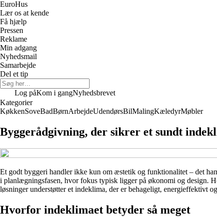
Euro
Hus
Lær os at kende
Få hjælp
Pressen
Reklame
Min adgang
Nyhedsmail
Samarbejde
Del et tip
Log på
Kom i gang
Nyhedsbrevet
Kategorier
Køkken
Sove
Bad
Børn
Arbejde
Udendørs
Bil
Maling
Kæledyr
Møbler
Byggerådgivning, der sikrer et sundt indek
Et godt byggeri handler ikke kun om æstetik og funktionalitet – det han
i planlægningsfasen, hvor fokus typisk ligger på økonomi og design. He
løsninger understøtter et indeklima, der er behageligt, energieffektivt og
Hvorfor indeklimaet betyder så meget