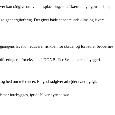
giver kan rådgive om vinduesplacering, solafskærmning og materialer,
nødigt energiforbrug. Det giver både et bedre indeklima og lavere
gningens levetid, reducerer risikoen for skader og forbedrer beboernes
rtificeringer – for eksempel DGNB eller Svanemærket byggeri.
r, og bed om referencer. En god rådgiver arbejder tværfagligt,
lemer forebygges, før de bliver dyre at løse.