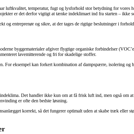
 luftkvalitet, temperatur, fugt og lysforhold stor betydning for vores he
kter er det derfor vigtigt at tænke indeklimaet ind fra starten – ikke s
g entreprenør og sikre, at der tages de rigtige beslutninger i forhold t
moderne byggematerialer afgiver flygtige organiske forbindelser (VOC’e
enteret lavemitterende og fri for skadelige stoffer.
n. For eksempel kan forkert kombination af dampspærre, isolering og b
dt indeklima. Det handler ikke kun om at få frisk luft ind, men også om a
nvinding er ofte den bedste løsning.
anlægget korrekt, så det fungerer optimalt uden at skabe træk eller stø
er