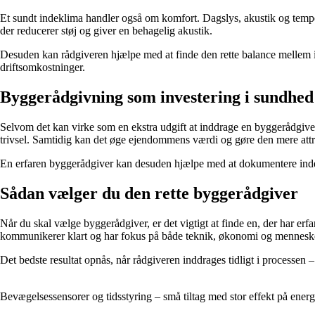
Et sundt indeklima handler også om komfort. Dagslys, akustik og temper
der reducerer støj og giver en behagelig akustik.
Desuden kan rådgiveren hjælpe med at finde den rette balance mellem is
driftsomkostninger.
Byggerådgivning som investering i sundhed
Selvom det kan virke som en ekstra udgift at inddrage en byggerådgiver,
trivsel. Samtidig kan det øge ejendommens værdi og gøre den mere attr
En erfaren byggerådgiver kan desuden hjælpe med at dokumentere inde
Sådan vælger du den rette byggerådgiver
Når du skal vælge byggerådgiver, er det vigtigt at finde en, der har erf
kommunikerer klart og har fokus på både teknik, økonomi og menneske
Det bedste resultat opnås, når rådgiveren inddrages tidligt i processen 
Bevægelsessensorer og tidsstyring – små tiltag med stor effekt på energ