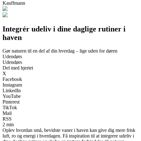
Kauffmann
Integrér udeliv i dine daglige rutiner i
haven
Gør naturen til en del af din hverdag – lige uden for døren
Udendørs
Udendørs
Del med hjertet
X
Facebook
Instagram
LinkedIn
YouTube
Pinterest
TikTok
Mail
RSS
2 min
Oplev hvordan små, bevidste vaner i haven kan give dig mere frisk
luft, ro og energi i hverdagen. Få inspiration til at integrere udeliv i