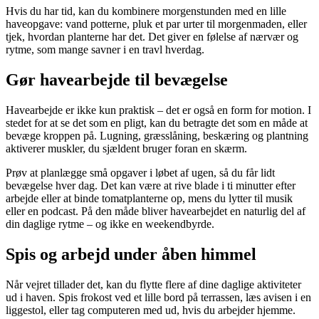
Hvis du har tid, kan du kombinere morgenstunden med en lille
haveopgave: vand potterne, pluk et par urter til morgenmaden, eller
tjek, hvordan planterne har det. Det giver en følelse af nærvær og
rytme, som mange savner i en travl hverdag.
Gør havearbejde til bevægelse
Havearbejde er ikke kun praktisk – det er også en form for motion. I
stedet for at se det som en pligt, kan du betragte det som en måde at
bevæge kroppen på. Lugning, græsslåning, beskæring og plantning
aktiverer muskler, du sjældent bruger foran en skærm.
Prøv at planlægge små opgaver i løbet af ugen, så du får lidt
bevægelse hver dag. Det kan være at rive blade i ti minutter efter
arbejde eller at binde tomatplanterne op, mens du lytter til musik
eller en podcast. På den måde bliver havearbejdet en naturlig del af
din daglige rytme – og ikke en weekendbyrde.
Spis og arbejd under åben himmel
Når vejret tillader det, kan du flytte flere af dine daglige aktiviteter
ud i haven. Spis frokost ved et lille bord på terrassen, læs avisen i en
liggestol, eller tag computeren med ud, hvis du arbejder hjemme.