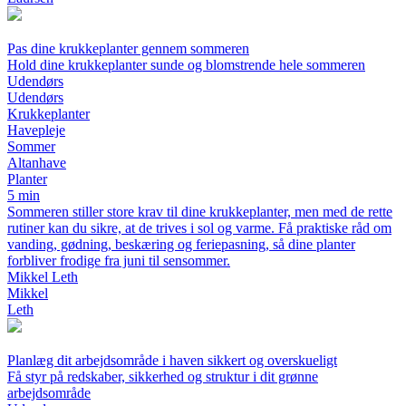
Pas dine krukkeplanter gennem sommeren
Hold dine krukkeplanter sunde og blomstrende hele sommeren
Udendørs
Udendørs
Krukkeplanter
Havepleje
Sommer
Altanhave
Planter
5 min
Sommeren stiller store krav til dine krukkeplanter, men med de rette
rutiner kan du sikre, at de trives i sol og varme. Få praktiske råd om
vanding, gødning, beskæring og feriepasning, så dine planter
forbliver frodige fra juni til sensommer.
Mikkel Leth
Mikkel
Leth
Planlæg dit arbejdsområde i haven sikkert og overskueligt
Få styr på redskaber, sikkerhed og struktur i dit grønne
arbejdsområde