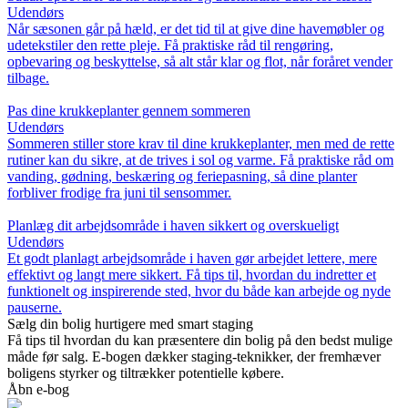
Udendørs
Når sæsonen går på hæld, er det tid til at give dine havemøbler og
udetekstiler den rette pleje. Få praktiske råd til rengøring,
opbevaring og beskyttelse, så alt står klar og flot, når foråret vender
tilbage.
Pas dine krukkeplanter gennem sommeren
Udendørs
Sommeren stiller store krav til dine krukkeplanter, men med de rette
rutiner kan du sikre, at de trives i sol og varme. Få praktiske råd om
vanding, gødning, beskæring og feriepasning, så dine planter
forbliver frodige fra juni til sensommer.
Planlæg dit arbejdsområde i haven sikkert og overskueligt
Udendørs
Et godt planlagt arbejdsområde i haven gør arbejdet lettere, mere
effektivt og langt mere sikkert. Få tips til, hvordan du indretter et
funktionelt og inspirerende sted, hvor du både kan arbejde og nyde
pauserne.
Sælg din bolig hurtigere med smart staging
Få tips til hvordan du kan præsentere din bolig på den bedst mulige
måde før salg. E-bogen dækker staging-teknikker, der fremhæver
boligens styrker og tiltrækker potentielle købere.
Åbn e-bog