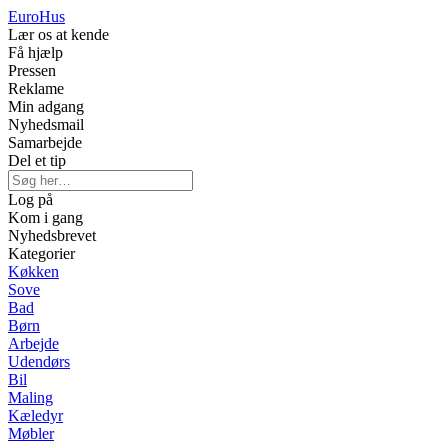
Euro
Hus
Lær os at kende
Få hjælp
Pressen
Reklame
Min adgang
Nyhedsmail
Samarbejde
Del et tip
Log på
Kom i gang
Nyhedsbrevet
Kategorier
Køkken
Sove
Bad
Børn
Arbejde
Udendørs
Bil
Maling
Kæledyr
Møbler