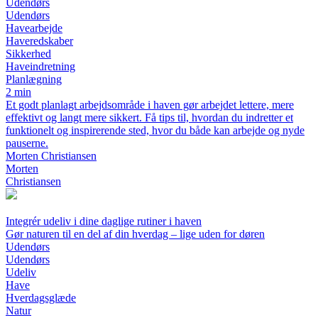
Udendørs
Udendørs
Havearbejde
Haveredskaber
Sikkerhed
Haveindretning
Planlægning
2 min
Et godt planlagt arbejdsområde i haven gør arbejdet lettere, mere
effektivt og langt mere sikkert. Få tips til, hvordan du indretter et
funktionelt og inspirerende sted, hvor du både kan arbejde og nyde
pauserne.
Morten Christiansen
Morten
Christiansen
Integrér udeliv i dine daglige rutiner i haven
Gør naturen til en del af din hverdag – lige uden for døren
Udendørs
Udendørs
Udeliv
Have
Hverdagsglæde
Natur