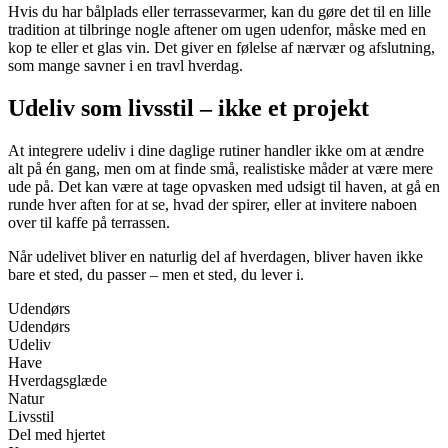
Hvis du har bålplads eller terrassevarmer, kan du gøre det til en lille
tradition at tilbringe nogle aftener om ugen udenfor, måske med en
kop te eller et glas vin. Det giver en følelse af nærvær og afslutning,
som mange savner i en travl hverdag.
Udeliv som livsstil – ikke et projekt
At integrere udeliv i dine daglige rutiner handler ikke om at ændre
alt på én gang, men om at finde små, realistiske måder at være mere
ude på. Det kan være at tage opvasken med udsigt til haven, at gå en
runde hver aften for at se, hvad der spirer, eller at invitere naboen
over til kaffe på terrassen.
Når udelivet bliver en naturlig del af hverdagen, bliver haven ikke
bare et sted, du passer – men et sted, du lever i.
Udendørs
Udendørs
Udeliv
Have
Hverdagsglæde
Natur
Livsstil
Del med hjertet