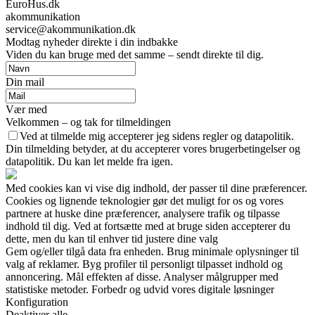
EuroHus.dk
akommunikation
service@akommunikation.dk
Modtag nyheder direkte i din indbakke
Viden du kan bruge med det samme – sendt direkte til dig.
Din mail
Vær med
Velkommen – og tak for tilmeldingen
Ved at tilmelde mig accepterer jeg sidens regler og datapolitik.
Din tilmelding betyder, at du accepterer vores brugerbetingelser og
datapolitik. Du kan let melde fra igen.
Med cookies kan vi vise dig indhold, der passer til dine præferencer.
Cookies og lignende teknologier gør det muligt for os og vores
partnere at huske dine præferencer, analysere trafik og tilpasse
indhold til dig. Ved at fortsætte med at bruge siden accepterer du
dette, men du kan til enhver tid justere dine valg
Gem og/eller tilgå data fra enheden. Brug minimale oplysninger til
valg af reklamer. Byg profiler til personligt tilpasset indhold og
annoncering. Mål effekten af disse. Analyser målgrupper med
statistiske metoder. Forbedr og udvid vores digitale løsninger
Konfiguration
Deaktiver alle