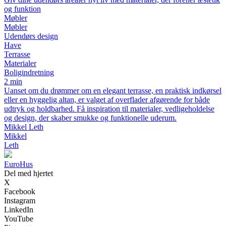
og funktion
Møbler
Møbler
Udendørs design
Have
Terrasse
Materialer
Boligindretning
2 min
Uanset om du drømmer om en elegant terrasse, en praktisk indkørsel
eller en hyggelig altan, er valget af overflader afgørende for både
udtryk og holdbarhed. Få inspiration til materialer, vedligeholdelse
og design, der skaber smukke og funktionelle uderum.
Mikkel Leth
Mikkel
Leth
Euro
Hus
Del med hjertet
X
Facebook
Instagram
LinkedIn
YouTube