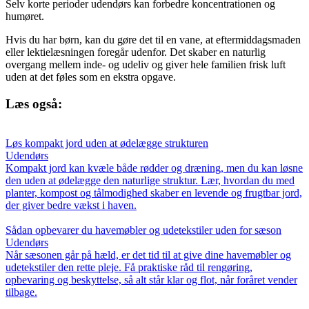
Selv korte perioder udendørs kan forbedre koncentrationen og
humøret.
Hvis du har børn, kan du gøre det til en vane, at eftermiddagsmaden
eller lektielæsningen foregår udenfor. Det skaber en naturlig
overgang mellem inde- og udeliv og giver hele familien frisk luft
uden at det føles som en ekstra opgave.
Læs også:
Løs kompakt jord uden at ødelægge strukturen
Udendørs
Kompakt jord kan kvæle både rødder og dræning, men du kan løsne
den uden at ødelægge den naturlige struktur. Lær, hvordan du med
planter, kompost og tålmodighed skaber en levende og frugtbar jord,
der giver bedre vækst i haven.
Sådan opbevarer du havemøbler og udetekstiler uden for sæson
Udendørs
Når sæsonen går på hæld, er det tid til at give dine havemøbler og
udetekstiler den rette pleje. Få praktiske råd til rengøring,
opbevaring og beskyttelse, så alt står klar og flot, når foråret vender
tilbage.