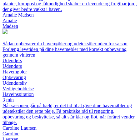
planter, kompost og tålmodighed skaber en levende og frugtbar jord,
der giver bedre vækst i haven.
Amalie Madsen
Amalie
Madsen
Sådan opbevarer du havemøbler og udetekstiler uden for sæson
Forlæng levetiden på dine havemøbler med korrekt opbevaring
gennem vinteren
Udendørs
Udendørs
Havemøbler
Opbevaring
Udendørsliv
Vedligeholdelse
Haveinspiration
3 min
Når sæsonen går på hæld, er det tid til at give dine havemøbler og
udetekstiler den rette pleje. Få praktiske råd til rengøring,
opbevaring og beskyttelse, så alt står klar og flot, når foråret vender
tilbage.
Caroline Laursen
Caroline
Laursen