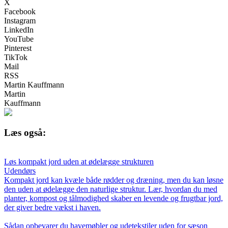
X
Facebook
Instagram
LinkedIn
YouTube
Pinterest
TikTok
Mail
RSS
Martin Kauffmann
Martin
Kauffmann
Læs også:
Løs kompakt jord uden at ødelægge strukturen
Udendørs
Kompakt jord kan kvæle både rødder og dræning, men du kan løsne
den uden at ødelægge den naturlige struktur. Lær, hvordan du med
planter, kompost og tålmodighed skaber en levende og frugtbar jord,
der giver bedre vækst i haven.
Sådan opbevarer du havemøbler og udetekstiler uden for sæson