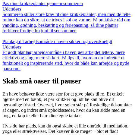
Pas dine krukkeplanter gennem sommeren
Udendørs
Sommeren stiller store krav til dine krukkeplanter, men med de rette
rutiner kan du sikre, at de trives i sol og varme. Få praktiske råd om
vanding, gødning, beskæring og feriepasning, så dine planter
forbliver frodige fra juni til sensommer.
Planlæg dit arbejdsområde i haven sikkert og overskueligt
Udendørs
Et godt planlagt arbejdsområde i haven gør arbejdet lettere, mere
effektivt og langt mere sikkert. Få tips til, hvordan du indretter et
funktionelt og inspirerende sted, hvor du både kan arbejde og nyde
pauserne.
Skab små oaser til pauser
En have behøver ikke være stor for at give plads til ro. Et enkelt
hjørne med en bænk, et par krukker og lidt læ kan blive dit
personlige fristed. Overvej, hvor solen står på forskellige tidspunkter
af dagen, og indret små opholdssteder, hvor du kan sidde med en
bog, en kop te eller bare dine egne tanker.
Hvis du har plads, kan du også skabe et lille område til meditation,
yoga eller strækøvelser. Det kræver ikke meget – blot et fladt