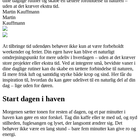
dine daglige rutiner og skabe en tættere forbindelse til naturen –
uden at det kræver ekstra tid.
Martin Kauffmann
Martin
Kauffmann
At tilbringe tid udendørs behøver ikke kun at være forbeholdt
weekender og ferier. Din egen have kan blive et naturligt
omdrejningspunkt for mere udeliv i hverdagen – uden at det kræver
store projekter eller ekstra tid. Ved at integrere små, bevidste vaner i
dine daglige rutiner kan du skabe en tættere forbindelse til naturen,
få mere frisk luft og samtidig styrke både krop og sind. Her får du
inspiration til, hvordan du kan gøre udelivet til en naturlig del af din
dag – lige uden for døren.
Start dagen i haven
Morgenen sætter tonen for resten af dagen, og et par minutter i
haven kan gøre en stor forskel. Tag din kaffe eller te med ud, og nyd
stilheden, fuglesangen og lyset, der langsomt ændrer sig. Det
behøver ikke være en lang stund – bare fem minutter kan give ro og
energi.