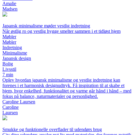
Amalie
Madsen
Japansk minimalisme møder vestlig indretning
Når østlig ro og vestlig hygge smelter sammen i et tidløst hjem
Møbler
Møbler
Indretning
Minimalisme
Japansk design
Bolig
Livsstil
7 min
Oplev hvordan japansk minimalisme og vestlig indretning kan
forenes i et harmonisk designudtryk. Få inspiration til at skabe et
hjem, hvor enkelhed, funktionalitet og varme går hånd i hånd – med
fokus på balance, naturmaterialer og personlighed.
Caroline Laursen
Caroline
Laursen
Smukke og funktionelle overflader til udendørs brug
Giv dine udendørs arealer nyt liv med materialer, der forener æstetik