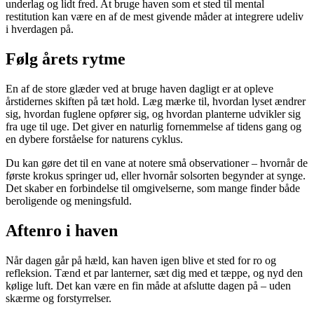
underlag og lidt fred. At bruge haven som et sted til mental
restitution kan være en af de mest givende måder at integrere udeliv
i hverdagen på.
Følg årets rytme
En af de store glæder ved at bruge haven dagligt er at opleve
årstidernes skiften på tæt hold. Læg mærke til, hvordan lyset ændrer
sig, hvordan fuglene opfører sig, og hvordan planterne udvikler sig
fra uge til uge. Det giver en naturlig fornemmelse af tidens gang og
en dybere forståelse for naturens cyklus.
Du kan gøre det til en vane at notere små observationer – hvornår de
første krokus springer ud, eller hvornår solsorten begynder at synge.
Det skaber en forbindelse til omgivelserne, som mange finder både
beroligende og meningsfuld.
Aftenro i haven
Når dagen går på hæld, kan haven igen blive et sted for ro og
refleksion. Tænd et par lanterner, sæt dig med et tæppe, og nyd den
kølige luft. Det kan være en fin måde at afslutte dagen på – uden
skærme og forstyrrelser.