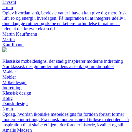
Livsstil
2 min
Oplev hvordan små, bevidste vaner i haven kan give dig mere frisk
luft, ro og energi i hverdagen. Få inspiration til at integrere udeliv i
dine daglige rutiner og skabe en tættere forbindelse til naturen –
uden at det kræver ekstra tid.
Martin Kauffmann
Martin
Kauffmann
Klassiske møbeldesigns, der stadig inspirerer moderne indretning
Når klassisk design møder nutidens æstetik og funktionalitet
Møbler
Møbler
Møbeldesign
Indretning
Klassisk design
Bolig
Dansk design
3 min
Opdag, hvordan ikoniske møbeldesigns fra fortiden fortsat former
moderne indretning. Fra dansk modernisme til tidløse materialer – få
inspiration til at skabe et hjem, der forener historie, kvalitet og stil.
Amalie Madsen