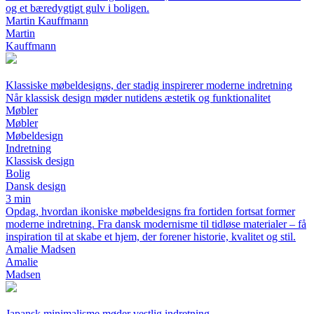
og et bæredygtigt gulv i boligen.
Martin Kauffmann
Martin
Kauffmann
Klassiske møbeldesigns, der stadig inspirerer moderne indretning
Når klassisk design møder nutidens æstetik og funktionalitet
Møbler
Møbler
Møbeldesign
Indretning
Klassisk design
Bolig
Dansk design
3 min
Opdag, hvordan ikoniske møbeldesigns fra fortiden fortsat former
moderne indretning. Fra dansk modernisme til tidløse materialer – få
inspiration til at skabe et hjem, der forener historie, kvalitet og stil.
Amalie Madsen
Amalie
Madsen
Japansk minimalisme møder vestlig indretning