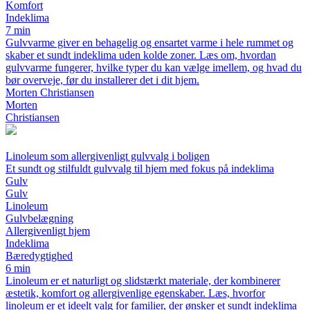
Komfort
Indeklima
7 min
Gulvvarme giver en behagelig og ensartet varme i hele rummet og
skaber et sundt indeklima uden kolde zoner. Læs om, hvordan
gulvvarme fungerer, hvilke typer du kan vælge imellem, og hvad du
bør overveje, før du installerer det i dit hjem.
Morten Christiansen
Morten
Christiansen
Linoleum som allergivenligt gulvvalg i boligen
Et sundt og stilfuldt gulvvalg til hjem med fokus på indeklima
Gulv
Gulv
Linoleum
Gulvbelægning
Allergivenligt hjem
Indeklima
Bæredygtighed
6 min
Linoleum er et naturligt og slidstærkt materiale, der kombinerer
æstetik, komfort og allergivenlige egenskaber. Læs, hvorfor
linoleum er et ideelt valg for familier, der ønsker et sundt indeklima