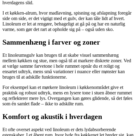
hverdagens slid.
I et køkken-alrum, hvor madlavning, spisning og afslapning foregår
side om side, er det vigtigt med et gulv, der kan tåle lidt af hvert.
Linoleum er let at rengøre, behageligt at gå på og har en naturlig
varme, som gør det rart at opholde sig på – også uden sko.
Sammenhæng i farver og zoner
Et linoleumsgulv kan bruges til at skabe visuel sammenhæng
mellem køkken og stue, men også til at markere diskrete zoner. Ved
at vælge samme farvetone i hele rummet opnår du et roligt og
ensartet udtryk, mens små variationer i nuance eller mønster kan
bruges til at adskille funktionerne.
For eksempel kan et mørkere linoleum i køkkenområdet give et
praktisk og robust udtryk, mens en lysere tone i stuen åbner rummet
og reflekterer mere lys. Overgangen kan gøres glidende, så det føles
som én samlet flade – ikke to adskilte rum.
Komfort og akustik i hverdagen
Et ofte overset aspekt ved linoleum er dets lydabsorberende
egenskaber. I et åbent rum, hvor lyde fra køkkenet let breder sig, kan