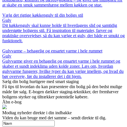
at skabe en smuk sammenhæng mellem køkken og stue.
Vælg det rigtige køkkengulv til din boligs stil
Gulv
Dit køkkengulv skal kunne holde til hverdagens slid og samtidig
understøtte boligens stil. Få inspiration til materialer, farver og
praktiske overvejelser, så du kan vælge et gulv, der både er smukt og
funktionelt.
Gulvvarme – behagelig og ensartet varme i hele rummet
Gulv
Gulvvarme giver en behagelig og ensartet varme i hele rummet og
skaber et sundt indeklima uden kolde zoner. Læs om, hvordan
gulvvarme fungerer, hvilke typer du kan vælge imellem, og hvad du
bør overveje, før du installerer det i dit hjem.
Sælg din bolig hurtigere med smart staging
Få tips til hvordan du kan præsentere din bolig på den bedst mulige
måde før salg. E-bogen dækker staging-teknikker, der fremhæver
boligens styrker og tiltrækker potentielle købere.
Åbn e-bog
Modtag nyheder direkte i din indbakke
Viden du kan bruge med det samme – sendt direkte til dig.