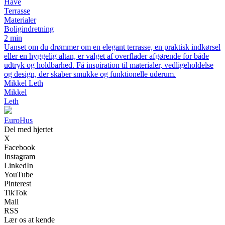
Have
Terrasse
Materialer
Boligindretning
2 min
Uanset om du drømmer om en elegant terrasse, en praktisk indkørsel
eller en hyggelig altan, er valget af overflader afgørende for både
udtryk og holdbarhed. Få inspiration til materialer, vedligeholdelse
og design, der skaber smukke og funktionelle uderum.
Mikkel Leth
Mikkel
Leth
Euro
Hus
Del med hjertet
X
Facebook
Instagram
LinkedIn
YouTube
Pinterest
TikTok
Mail
RSS
Lær os at kende