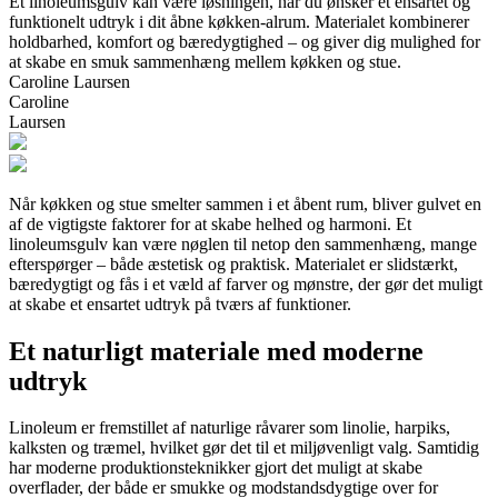
Et linoleumsgulv kan være løsningen, når du ønsker et ensartet og
funktionelt udtryk i dit åbne køkken-alrum. Materialet kombinerer
holdbarhed, komfort og bæredygtighed – og giver dig mulighed for
at skabe en smuk sammenhæng mellem køkken og stue.
Caroline Laursen
Caroline
Laursen
Når køkken og stue smelter sammen i et åbent rum, bliver gulvet en
af de vigtigste faktorer for at skabe helhed og harmoni. Et
linoleumsgulv kan være nøglen til netop den sammenhæng, mange
efterspørger – både æstetisk og praktisk. Materialet er slidstærkt,
bæredygtigt og fås i et væld af farver og mønstre, der gør det muligt
at skabe et ensartet udtryk på tværs af funktioner.
Et naturligt materiale med moderne
udtryk
Linoleum er fremstillet af naturlige råvarer som linolie, harpiks,
kalksten og træmel, hvilket gør det til et miljøvenligt valg. Samtidig
har moderne produktionsteknikker gjort det muligt at skabe
overflader, der både er smukke og modstandsdygtige over for