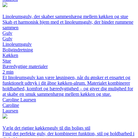
Linoleumsgulv, der skaber sammenhæng mellem køkken og stue
Skab et harmonisk hjem med et linoleumsgulv, der binder rummene
sammen
Gulv
Gulv
Linoleumsgulv
Boligindretning
Køkken
Stue
Bæredygtige materialer
2 min
Et linoleumsgulv kan være løsningen, når du ønsker et ensartet og
funktionelt udtryk i dit åbne køkken-alrum. Materialet kombinerer
holdbarhed, komfort og bæredygtighed – og giver dig mulighed for
at skabe en smuk sammenhæng mellem køkken og stue.
Caroline Laursen
Caroline
Laursen
Vælg det rigtige køkkengulv til din boligs stil
Find det perfekte gulv, der kombinerer funktion, stil og holdbarhed i