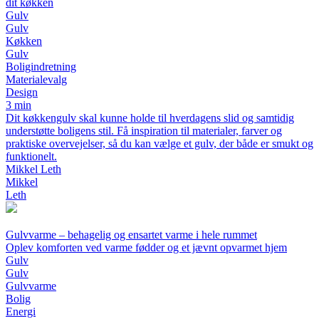
dit køkken
Gulv
Gulv
Køkken
Gulv
Boligindretning
Materialevalg
Design
3 min
Dit køkkengulv skal kunne holde til hverdagens slid og samtidig
understøtte boligens stil. Få inspiration til materialer, farver og
praktiske overvejelser, så du kan vælge et gulv, der både er smukt og
funktionelt.
Mikkel Leth
Mikkel
Leth
Gulvvarme – behagelig og ensartet varme i hele rummet
Oplev komforten ved varme fødder og et jævnt opvarmet hjem
Gulv
Gulv
Gulvvarme
Bolig
Energi