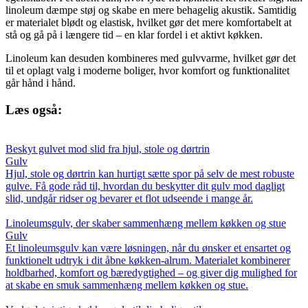
linoleum dæmpe støj og skabe en mere behagelig akustik. Samtidig
er materialet blødt og elastisk, hvilket gør det mere komfortabelt at
stå og gå på i længere tid – en klar fordel i et aktivt køkken.
Linoleum kan desuden kombineres med gulvvarme, hvilket gør det
til et oplagt valg i moderne boliger, hvor komfort og funktionalitet
går hånd i hånd.
Læs også:
Beskyt gulvet mod slid fra hjul, stole og dørtrin
Gulv
Hjul, stole og dørtrin kan hurtigt sætte spor på selv de mest robuste
gulve. Få gode råd til, hvordan du beskytter dit gulv mod dagligt
slid, undgår ridser og bevarer et flot udseende i mange år.
Linoleumsgulv, der skaber sammenhæng mellem køkken og stue
Gulv
Et linoleumsgulv kan være løsningen, når du ønsker et ensartet og
funktionelt udtryk i dit åbne køkken-alrum. Materialet kombinerer
holdbarhed, komfort og bæredygtighed – og giver dig mulighed for
at skabe en smuk sammenhæng mellem køkken og stue.