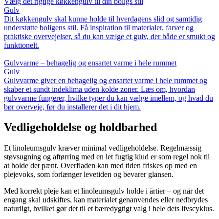
Vælg det rigtige køkkengulv til din boligs stil
Gulv
Dit køkkengulv skal kunne holde til hverdagens slid og samtidig
understøtte boligens stil. Få inspiration til materialer, farver og
praktiske overvejelser, så du kan vælge et gulv, der både er smukt og
funktionelt.
Gulvvarme – behagelig og ensartet varme i hele rummet
Gulv
Gulvvarme giver en behagelig og ensartet varme i hele rummet og
skaber et sundt indeklima uden kolde zoner. Læs om, hvordan
gulvvarme fungerer, hvilke typer du kan vælge imellem, og hvad du
bør overveje, før du installerer det i dit hjem.
Vedligeholdelse og holdbarhed
Et linoleumsgulv kræver minimal vedligeholdelse. Regelmæssig
støvsugning og aftørring med en let fugtig klud er som regel nok til
at holde det pænt. Overfladen kan med tiden friskes op med en
plejevoks, som forlænger levetiden og bevarer glansen.
Med korrekt pleje kan et linoleumsgulv holde i årtier – og når det
engang skal udskiftes, kan materialet genanvendes eller nedbrydes
naturligt, hvilket gør det til et bæredygtigt valg i hele dets livscyklus.