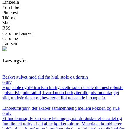
LinkedIn
YouTube
Pinterest
TikTok
Mail
RSS
Caroline Laursen
Caroline
Laursen
Læs også:
Beskyt gulvet mod slid fra hjul, stole og dørtrin
Gulv
Hjul, stole og dørtrin kan hurtigt sætte spor på selv de mest robuste
gulve. Få gode råd til, hvordan du beskytter dit gulv mod dagligt
slid, undgår ridser og bevarer et flot udseende i mange år.
Linoleumsgulv, der skaber sammenhæng mellem køkken og stue
Gulv
Et linoleumsgulv kan være løsningen, når du ønsker et ensartet og
funktionelt udtryk i dit åbne køkken-alrum. Materialet kombinerer
holdbarhed, komfort og bæredygtighed – og giver dig mulighed for