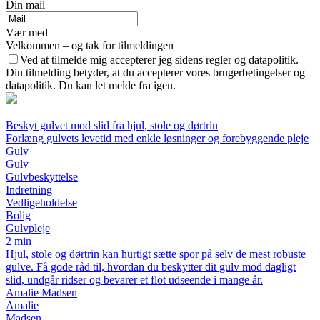
Din mail
Vær med
Velkommen – og tak for tilmeldingen
Ved at tilmelde mig accepterer jeg sidens regler og datapolitik.
Din tilmelding betyder, at du accepterer vores brugerbetingelser og
datapolitik. Du kan let melde fra igen.
Beskyt gulvet mod slid fra hjul, stole og dørtrin
Forlæng gulvets levetid med enkle løsninger og forebyggende pleje
Gulv
Gulv
Gulvbeskyttelse
Indretning
Vedligeholdelse
Bolig
Gulvpleje
2 min
Hjul, stole og dørtrin kan hurtigt sætte spor på selv de mest robuste
gulve. Få gode råd til, hvordan du beskytter dit gulv mod dagligt
slid, undgår ridser og bevarer et flot udseende i mange år.
Amalie Madsen
Amalie
Madsen