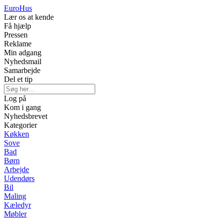
Euro
Hus
Lær os at kende
Få hjælp
Pressen
Reklame
Min adgang
Nyhedsmail
Samarbejde
Del et tip
Log på
Kom i gang
Nyhedsbrevet
Kategorier
Køkken
Sove
Bad
Børn
Arbejde
Udendørs
Bil
Maling
Kæledyr
Møbler