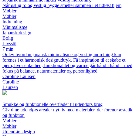
Når østlig ro og vestlig hygge smelter sammen i et tidløst hjem
Møbler
Møbler
Indretning
Minimalisme
Japansk design
Bolig
Livsstil
7 min
Oplev hvordan japansk minimalisme og vestlig indretning kan
forenes i et harmonisk designudtryk. Få inspiration til at skabe et
hjem, hvor enkelhed, funktionalitet og varme går hånd i hånd – med
fokus på balance, naturmaterialer og personlighed.
Caroline Laursen
Caroline
Laursen
Smukke og funktionelle overflader til udendørs brug
Giv dine udendørs arealer nyt liv med materialer, der forener æstetik
og funktion
Møbler
Møbler
Udendørs design