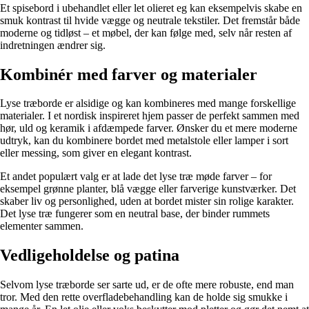
Et spisebord i ubehandlet eller let olieret eg kan eksempelvis skabe en
smuk kontrast til hvide vægge og neutrale tekstiler. Det fremstår både
moderne og tidløst – et møbel, der kan følge med, selv når resten af
indretningen ændrer sig.
Kombinér med farver og materialer
Lyse træborde er alsidige og kan kombineres med mange forskellige
materialer. I et nordisk inspireret hjem passer de perfekt sammen med
hør, uld og keramik i afdæmpede farver. Ønsker du et mere moderne
udtryk, kan du kombinere bordet med metalstole eller lamper i sort
eller messing, som giver en elegant kontrast.
Et andet populært valg er at lade det lyse træ møde farver – for
eksempel grønne planter, blå vægge eller farverige kunstværker. Det
skaber liv og personlighed, uden at bordet mister sin rolige karakter.
Det lyse træ fungerer som en neutral base, der binder rummets
elementer sammen.
Vedligeholdelse og patina
Selvom lyse træborde ser sarte ud, er de ofte mere robuste, end man
tror. Med den rette overfladebehandling kan de holde sig smukke i