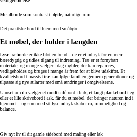
vedligeholdelse
Metalborde som kontrast i bløde, naturlige rum
Det praktiske bord til hjem med småbørn
Et møbel, der holder i længden
Lyse træborde er ikke blot en trend – de er et udtryk for en mere
bæredygtig og tidløs tilgang til indretning. Træ er et fornybart
materiale, og mange vælger i dag møbler, der kan repareres,
vedligeholdes og bruges i mange år frem for at blive udskiftet. Et
kvalitetsbord i massivt træ kan følge familien gennem generationer og
tilpasse sig nye stilarter med små ændringer i omgivelserne.
Uanset om du vælger et rundt cafébord i birk, et langt plankebord i eg
eller et lille skrivebord i ask, får du et møbel, der bringer naturen ind i
hjemmet – og som med sit lyse udtryk skaber ro, rummelighed og
balance.
Giv nyt liv til dit gamle sidebord med maling eller lak