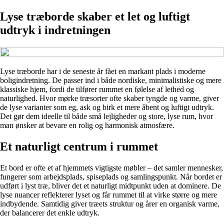
Lyse træborde skaber et let og luftigt
udtryk i indretningen
Lyse træborde har i de seneste år fået en markant plads i moderne
boligindretning. De passer ind i både nordiske, minimalistiske og mere
klassiske hjem, fordi de tilfører rummet en følelse af lethed og
naturlighed. Hvor mørke træsorter ofte skaber tyngde og varme, giver
de lyse varianter som eg, ask og birk et mere åbent og luftigt udtryk.
Det gør dem ideelle til både små lejligheder og store, lyse rum, hvor
man ønsker at bevare en rolig og harmonisk atmosfære.
Et naturligt centrum i rummet
Et bord er ofte et af hjemmets vigtigste møbler – det samler mennesker,
fungerer som arbejdsplads, spiseplads og samlingspunkt. Når bordet er
udført i lyst træ, bliver det et naturligt midtpunkt uden at dominere. De
lyse nuancer reflekterer lyset og får rummet til at virke større og mere
indbydende. Samtidig giver træets struktur og årer en organisk varme,
der balancerer det enkle udtryk.