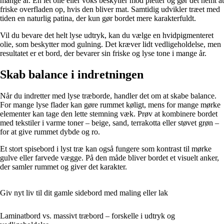
mange år. En let olie eller voks beskytter mod pletter og gør det nemt at
friske overfladen op, hvis den bliver mat. Samtidig udvikler træet med
tiden en naturlig patina, der kun gør bordet mere karakterfuldt.
Vil du bevare det helt lyse udtryk, kan du vælge en hvidpigmenteret
olie, som beskytter mod gulning. Det kræver lidt vedligeholdelse, men
resultatet er et bord, der bevarer sin friske og lyse tone i mange år.
Skab balance i indretningen
Når du indretter med lyse træborde, handler det om at skabe balance.
For mange lyse flader kan gøre rummet køligt, mens for mange mørke
elementer kan tage den lette stemning væk. Prøv at kombinere bordet
med tekstiler i varme toner – beige, sand, terrakotta eller støvet grøn –
for at give rummet dybde og ro.
Et stort spisebord i lyst træ kan også fungere som kontrast til mørke
gulve eller farvede vægge. På den måde bliver bordet et visuelt anker,
der samler rummet og giver det karakter.
Giv nyt liv til dit gamle sidebord med maling eller lak
Laminatbord vs. massivt træbord – forskelle i udtryk og