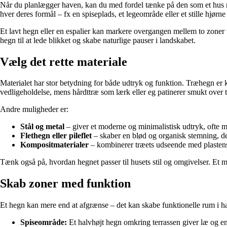
Når du planlægger haven, kan du med fordel tænke på den som et hus m
hver deres formål – fx en spiseplads, et legeområde eller et stille hjørne 
Et lavt hegn eller en espalier kan markere overgangen mellem to zone
hegn til at lede blikket og skabe naturlige pauser i landskabet.
Vælg det rette materiale
Materialet har stor betydning for både udtryk og funktion. Træhegn er k
vedligeholdelse, mens hårdttræ som lærk eller eg patinerer smukt over t
Andre muligheder er:
Stål og metal
– giver et moderne og minimalistisk udtryk, ofte m
Flethegn eller pileflet
– skaber en blød og organisk stemning, der 
Kompositmaterialer
– kombinerer træets udseende med plasten
Tænk også på, hvordan hegnet passer til husets stil og omgivelser. Et m
Skab zoner med funktion
Et hegn kan mere end at afgrænse – det kan skabe funktionelle rum i ha
Spiseområde:
Et halvhøjt hegn omkring terrassen giver læ og en