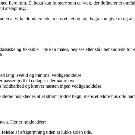
ed flere rum. Et hegn kan fungere som en væg, der definerer et områd
til afslapning.
r uden at virke dominerende, mens et tæt og højt hegn kan give ro og
lassiske og fleksible – de kan males, bejdses eller stå ubehandlede for
id.
ed lang levetid og minimal vedligeholdelse.
passer godt til cottage- eller naturhaver.
s holdbarhed og kræver næsten ingen vedligeholdelse.
oderne hus klædes af et stramt, lodret hegn, mens et ældre hus ofte har
ven. Her er nogle idéer:
 følelse af afskærmning uden at lukke solen ude.