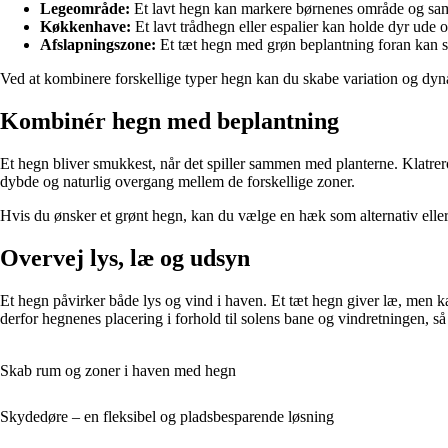
Legeområde:
Et lavt hegn kan markere børnenes område og samt
Køkkenhave:
Et lavt trådhegn eller espalier kan holde dyr ude o
Afslapningszone:
Et tæt hegn med grøn beplantning foran kan ska
Ved at kombinere forskellige typer hegn kan du skabe variation og 
Kombinér hegn med beplantning
Et hegn bliver smukkest, når det spiller sammen med planterne. Klatrero
dybde og naturlig overgang mellem de forskellige zoner.
Hvis du ønsker et grønt hegn, kan du vælge en hæk som alternativ eller
Overvej lys, læ og udsyn
Et hegn påvirker både lys og vind i haven. Et tæt hegn giver læ, men 
derfor hegnenes placering i forhold til solens bane og vindretningen, så
Skab rum og zoner i haven med hegn
Skydedøre – en fleksibel og pladsbesparende løsning