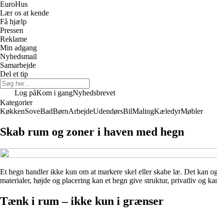
Euro
Hus
Lær os at kende
Få hjælp
Pressen
Reklame
Min adgang
Nyhedsmail
Samarbejde
Del et tip
Log på
Kom i gang
Nyhedsbrevet
Kategorier
Køkken
Sove
Bad
Børn
Arbejde
Udendørs
Bil
Maling
Kæledyr
Møbler
Skab rum og zoner i haven med hegn
Et hegn handler ikke kun om at markere skel eller skabe læ. Det kan og
materialer, højde og placering kan et hegn give struktur, privatliv og k
Tænk i rum – ikke kun i grænser