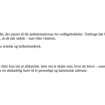
ialer, der passer til dit ambitionsniveau for vedligeholdelse. Træhegn b
t alt står stabilt – især efter vinteren.
s æstetik og helhedsindtryk.
er ikke kun om at afskærme, men om at skabe rum, hvor du trives – uanse
 en almindelig have til et personligt og harmonisk uderum.