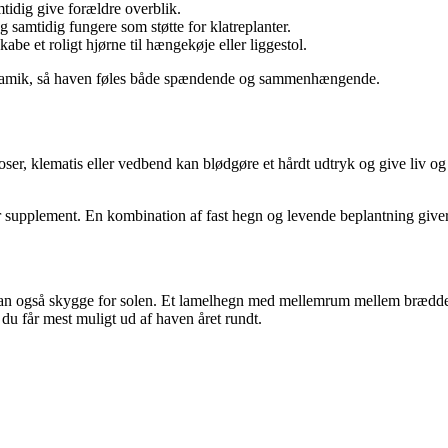
idig give forældre overblik.
g samtidig fungere som støtte for klatreplanter.
be et roligt hjørne til hængekøje eller liggestol.
dynamik, så haven føles både spændende og sammenhængende.
ser, klematis eller vedbend kan blødgøre et hårdt udtryk og give liv og
 supplement. En kombination af fast hegn og levende beplantning giver 
kan også skygge for solen. Et lamelhegn med mellemrum mellem bræddern
 du får mest muligt ud af haven året rundt.